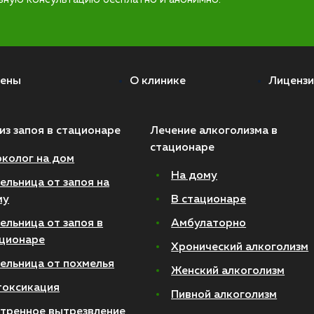
ены
О клинике
Лицензи
из запоя в стационаре
Лечение алкоголизма в
стационаре
колог на дом
На дому
ельница от запоя на
му
В стационаре
ельница от запоя в
Амбулаторно
ционаре
Хронический алкоголизм
ельница от похмелья
Женский алкоголизм
токсикация
Пивной алкоголизм
тренное вытрезвление