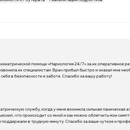
висимости от бутирата
Реабилитация подростков
сихиатрической помощи «Наркология 24/7» за их оперативное ре
 позвонила их специалистам. Врач прибыл быстро и оказал мне 
себя в безопасности и заботе. Спасибо за вашу работу!
трическую службу, когда у меня возникла сильная паническая ат
яснил, что происходит со мной и как можно облегчить мои симпт
и поддержали в трудную минуту. Спасибо за ваше чуткое и проф