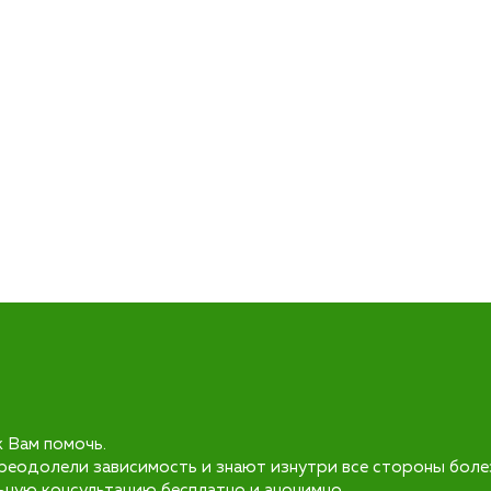
к Вам помочь.
реодолели зависимость и знают изнутри все стороны боле
ьную консультацию бесплатно и анонимно.