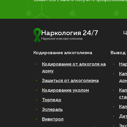
Наркология 24/7
Ц
Наркологическая клиника
Кодирование алкоголизма
Вывод 
Кодирование от алкоголя на
Нар
дому
Кап
Зашиться от алкоголизма
до
Кодирование уколом
Кап
ста
Торпедо
Кап
Эспераль
Де
Вивитрол
Экс