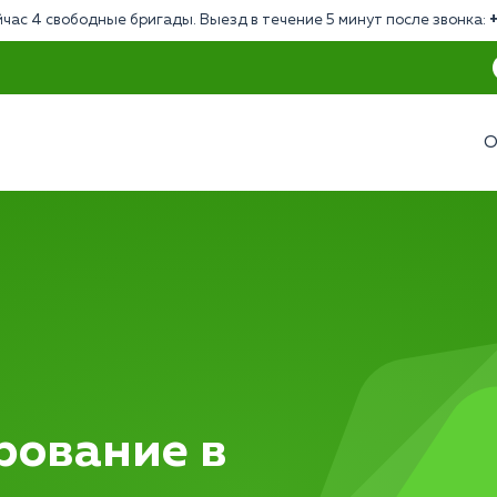
йчас 4 свободные бригады. Выезд в течение 5 минут после звонка:
О
рование в