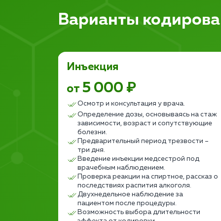
Варианты кодирова
Инъекция
5 000 ₽
от
а и
Осмотр и консультация у врача.
и.
Определение дозы, основываясь на стаж
ьным с
зависимости, возраст и сопутствующие
болезни.
и
Предварительный период трезвости –
тному.
три дня.
чение
Введение инъекции медсестрой под
врачебным наблюдением.
к срывам
Проверка реакции на спиртное, рассказ о
ают).
последствиях распития алкоголя.
тия
Двухнедельное наблюдение за
пациентом после процедуры.
яния
Возможность выбора длительности