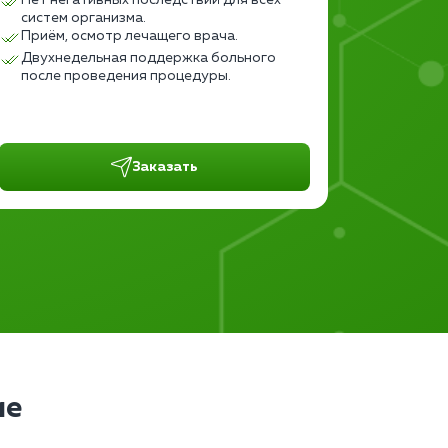
Нет негативных последствий для всех
Консул
систем организма.
Приём, осмотр лечащего врача.
Сопров
нескол
Двухнедельная поддержка больного
после проведения процедуры.
Заказать
ие