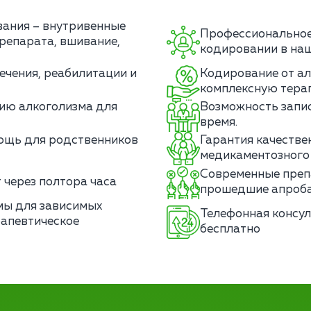
ания – внутривенные
Профессиональное
репарата, вшивание,
кодировании в наш
ечения, реабилитации и
Кодирование от ал
комплексную тера
ию алкоголизма для
Возможность запис
время.
мощь для родственников
Гарантия качестве
медикаментозного
Современные преп
 через полтора часа
прошедшие апроба
мы для зависимых
Телефонная консул
рапевтическое
бесплатно