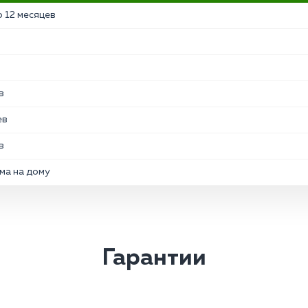
 12 месяцев
в
ев
в
ма на дому
Гарантии