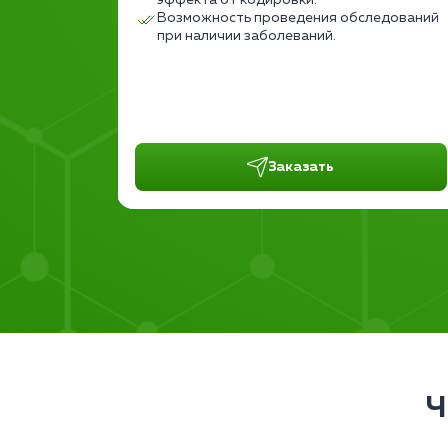
эффекта от кодировки.
тр.
Возможность проведения обследований
ение
при наличии заболеваний.
дуры.
Заказать
Ч