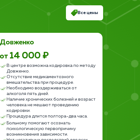
Все цены
Довженко
Двойн
14 000 ₽
9 
от
от
В центре возможна кодировка по методу
Персон
Довженко.
психот
Отсутствие медикаментозного
Можно 
вмешательства при процедуре.
тяжёло
Необходимо воздерживаться от
Избавл
алкоголя пять дней.
психоэ
Наличие хронических болезней и возраст
Нужно 
человека не мешают проведению
пяти д
кодировки.
Показа
Процедура длится полтора-два часа.
(когда
Объясн
Больному помогают осознать
алкого
психологическую первопричину
Компле
возникновения зависимости.
органи