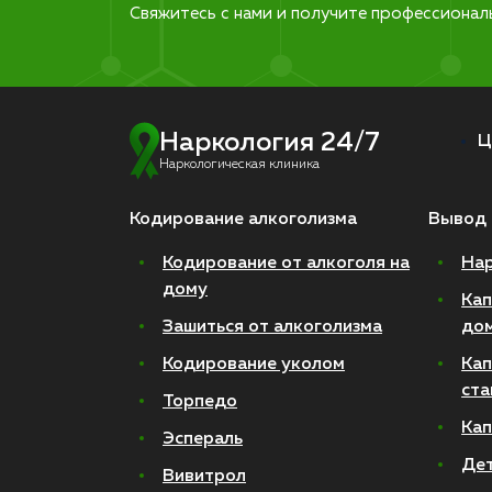
Свяжитесь с нами и получите профессионал
Наркология 24/7
Ц
Наркологическая клиника
Кодирование алкоголизма
Вывод 
Кодирование от алкоголя на
Нар
дому
Кап
Зашиться от алкоголизма
до
Кодирование уколом
Кап
ста
Торпедо
Кап
Эспераль
Де
Вивитрол