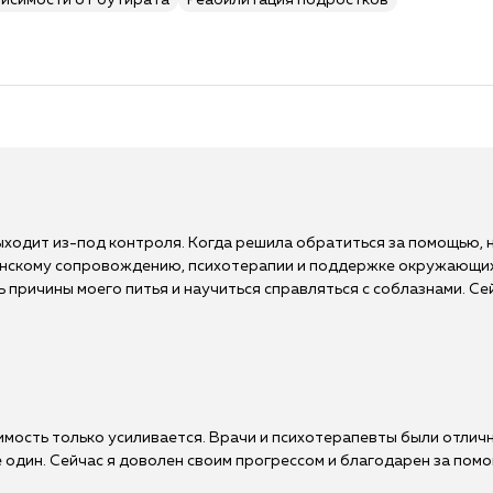
висимости от бутирата
Реабилитация подростков
выходит из-под контроля. Когда решила обратиться за помощью, 
инскому сопровождению, психотерапии и поддержке окружающих,
 причины моего питья и научиться справляться с соблазнами. Се
симость только усиливается. Врачи и психотерапевты были отлич
е один. Сейчас я доволен своим прогрессом и благодарен за пом