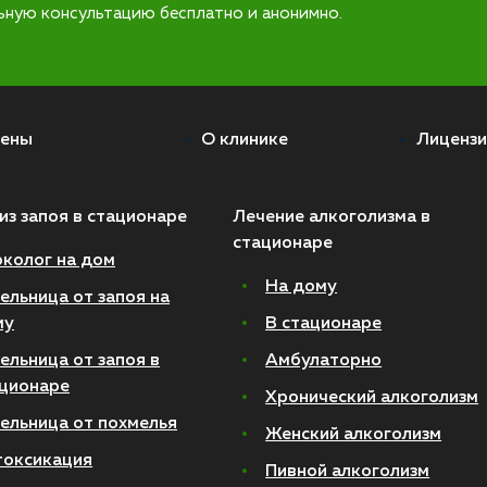
ьную консультацию бесплатно и анонимно.
ены
О клинике
Лицензи
из запоя в стационаре
Лечение алкоголизма в
стационаре
колог на дом
На дому
ельница от запоя на
му
В стационаре
ельница от запоя в
Амбулаторно
ционаре
Хронический алкоголизм
ельница от похмелья
Женский алкоголизм
токсикация
Пивной алкоголизм