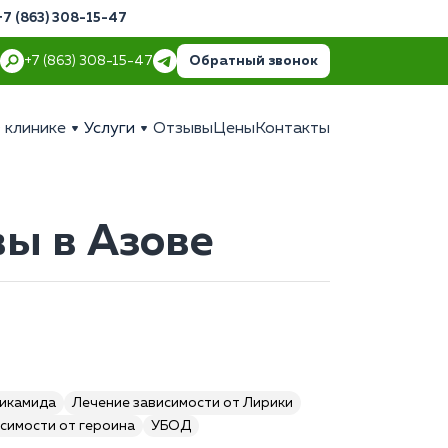
+7 (863) 308-15-47
Обратный звонок
+7 (863) 308-15-47
 клинике
Услуги
Отзывы
Цены
Контакты
вы в Азове
пикамида
Лечение зависимости от Лирики
симости от героина
УБОД