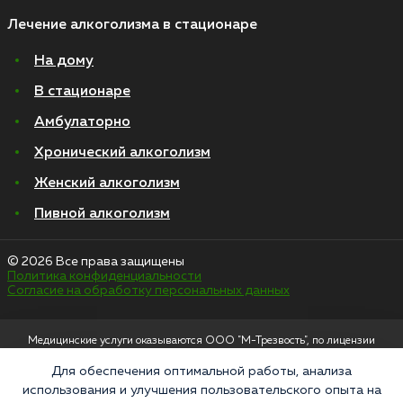
Лечение алкоголизма в стационаре
На дому
В стационаре
Амбулаторно
Хронический алкоголизм
Женский алкоголизм
Пивной алкоголизм
© 2026 Все права защищены
Политика конфиденциальности
Согласие на обработку персональных данных
Медицинские услуги оказываются ООО "М-Трезвость", по лицензии
ЛО-50-01-012801 от 27.08.2021 по адресу: 127083, Московская область, г.
Москва, улица 8 Марта, 1с12, подъезд 1
Для обеспечения оптимальной работы, анализа
использования и улучшения пользовательского опыта на
«Напоминаем, что сайт https://narkologiya24.clinic против распространения,