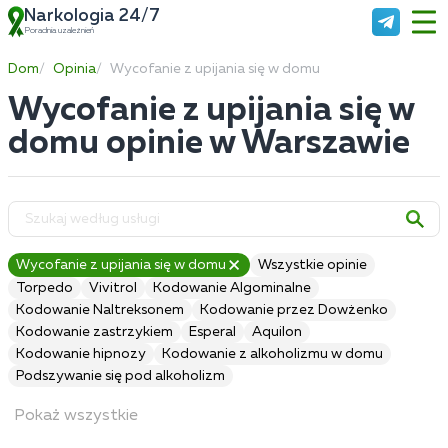
Narkologia 24/7
Poradnia uzależnień
Dom
Opinia
Wycofanie z upijania się w domu
Wycofanie z upijania się w
domu opinie w Warszawie
Wycofanie z upijania się w domu
Wszystkie opinie
Torpedo
Vivitrol
Kodowanie Algominalne
Kodowanie Naltreksonem
Kodowanie przez Dowżenko
Kodowanie zastrzykiem
Esperal
Aquilon
Kodowanie hipnozy
Kodowanie z alkoholizmu w domu
Podszywanie się pod alkoholizm
Pokaż wszystkie