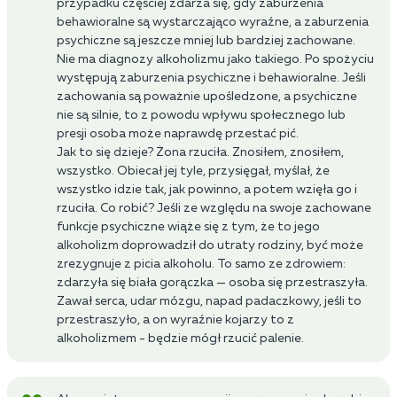
przypadku częściej zdarza się, gdy zaburzenia
behawioralne są wystarczająco wyraźne, a zaburzenia
psychiczne są jeszcze mniej lub bardziej zachowane.
Nie ma diagnozy alkoholizmu jako takiego. Po spożyciu
występują zaburzenia psychiczne i behawioralne. Jeśli
zachowania są poważnie upośledzone, a psychiczne
nie są silnie, to z powodu wpływu społecznego lub
presji osoba może naprawdę przestać pić.
Jak to się dzieje? Żona rzuciła. Znosiłem, znosiłem,
wszystko. Obiecał jej tyle, przysięgał, myślał, że
wszystko idzie tak, jak powinno, a potem wzięła go i
rzuciła. Co robić? Jeśli ze względu na swoje zachowane
funkcje psychiczne wiąże się z tym, że to jego
alkoholizm doprowadził do utraty rodziny, być może
zrezygnuje z picia alkoholu. To samo ze zdrowiem:
zdarzyła się biała gorączka — osoba się przestraszyła.
Zawał serca, udar mózgu, napad padaczkowy, jeśli to
przestraszyło, a on wyraźnie kojarzy to z
alkoholizmem - będzie mógł rzucić palenie.