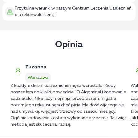
Przytulne warunki w naszym Centrum Leczenia Uzależnień
dla rekonwalescencji.
Opinia
Zuzanna
Warszawa
Z każdym dniem uzależnienie męża wzrastało. Kiedy
Wal
poszedłem do kliniki, powiedzieli O Algominal i kodowanie
pra
zadziałało. Kilka razy mój mąż, przepraszam, migał, a
zap
potem jego ręka usunęła chęć picia. Ma dość wijącego się
mia
nad umywalką, więc jest trzeźwy od sześciu miesięcy.
tro
Ogólnie kodowanie zostało wykonane przez rok. Tak więc
jak
metoda jest skuteczna, radzę.
kod