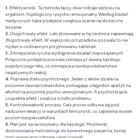
Efektywność. Ta metoda łączy dwa rodzaje wpływu na
organizm: fizjologiczny i psycho-emocjonalny. Według badań
medycznych takie podejście zwiększa szanse na skuteczne
leczenie.
Długotrwały efekt. Leki stosowane w tej technice zapewniają
długotrwały efekt. W większości przypadków pozwala to nie
myśleć o codziennym przyjmowaniu tabletek.
Zmniejszenie ryzyka wystąpienia działań niepożądanych.
Połączone podejście pozwala zmniejszyć dawkę każdego
pojedynczego leku, co zmniejsza prawdopodobieństwo
negatywnych reakcji.
Poprawa stanu psychicznego. Jeden z leków działa na
poziomie neuroprzekaźników, pomagając złagodzić apetyt na
alkohol na poziomie psycho-emocjonalnym. A psychoterapia
uzupełnia efekt i zwalcza źródło problemu.
Kontrolowalność procesu. Cały proces odbywa się pod
nadzorem lekarzy w warunkach klinicznych, co zapewnia wysoki
poziom bezpieczeństwa.
Plan jest opracowywany dla każdego. Możliwość
dostosowania metodologii do konkretnego pacjenta, biorąc
pod uwagę jego zdrowie i inne czynniki.