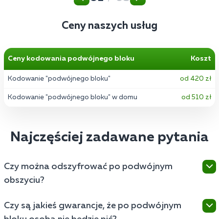
Ceny naszych usług
Ceny kodowania podwójnego bloku
Koszt
Kodowanie "podwójnego bloku"
od 420 zł
Kodowanie "podwójnego bloku" w domu
od 510 zł
Najczęściej zadawane pytania
Czy można odszyfrować po podwójnym
obszyciu?
Tak, możesz się odszyfrować. Na przykład, gdy
Czy są jakieś gwarancje, że po podwójnym
potrzebne są inne interwencje medyczne lub leczenie