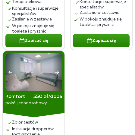
Terapia lekowa
Konsultacje i superwizje
specjalistów
Konsultacje i superwizje
Zasilanie w zestawie
specjalistów
Zasilanie w zestawie
W pokoju znajduje się
toaleta i prysznic
W pokoju znajduje się
toaleta i prysznic
Zapisać się
Zapisać się
Komfort
550 zł/doba
pokój jednoosobowy
Zbiór testów
Instalacja dropperów
(oczyszczenie i