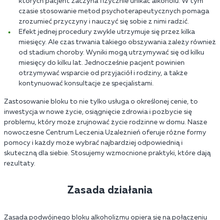
których pacjent zaczyna fizycznie unikać alkoholu. W tym
czasie stosowanie metod psychoterapeutycznych pomaga
zrozumieć przyczyny i nauczyć się sobie z nimi radzić.
Efekt jednej procedury zwykle utrzymuje się przez kilka
miesięcy. Ale czas trwania takiego obszywania zależy również
od stadium choroby. Wyniki mogą utrzymywać się od kilku
miesięcy do kilku lat. Jednocześnie pacjent powinien
otrzymywać wsparcie od przyjaciół i rodziny, a także
kontynuować konsultacje ze specjalistami.
Zastosowanie bloku to nie tylko usługa o określonej cenie, to
inwestycja w nowe życie, osiągnięcie zdrowia i pozbycie się
problemu, który może zrujnować życie rodzinne w domu. Nasze
nowoczesne Centrum Leczenia Uzależnień oferuje różne formy
pomocy i każdy może wybrać najbardziej odpowiednią i
skuteczną dla siebie. Stosujemy wzmocnione praktyki, które dają
rezultaty.
Zasada działania
Zasada podwójnego bloku alkoholizmu opiera się na połączeniu