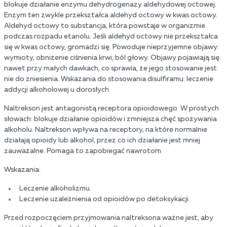
blokuje działanie enzymu dehydrogenazy aldehydowej octowej.
Enzym ten zwykle przekształca aldehyd octowy w kwas octowy.
Aldehyd octowy to substancja, która powstaje w organizmie
podczas rozpadu etanolu. Jeśli aldehyd octowy nie przekształca
się w kwas octowy, gromadzi się. Powoduje nieprzyjemne objawy:
wymioty, obniżenie ciśnienia krwi, ból głowy. Objawy pojawiają się
nawet przy małych dawkach, co sprawia, że jego stosowanie jest
nie do zniesienia. Wskazania do stosowania disulfiramu: leczenie
addycji alkoholowej u dorosłych.
Naltrekson jest antagonistą receptora opioidowego. W prostych
słowach: blokuje działanie opioidów i zmniejsza chęć spożywania
alkoholu. Naltrekson wpływa na receptory, na które normalnie
działają opioidy lub alkohol, przez co ich działanie jest mniej
zauważalne. Pomaga to zapobiegać nawrotom.
Wskazania:
Leczenie alkoholizmu.
Leczenie uzależnienia od opioidów po detoksykacji.
Przed rozpoczęciem przyjmowania naltreksona ważne jest, aby