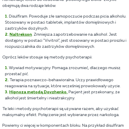
obejmują dwa rodzaje leków.
Disulfiram. Powoduje złe samopoczucie podczas picia alkoholu.
Stosowany w postaci tabletek, implantów domięśniowych i
zastrzyków dożylnych.
Naltrekson
. Zmniejsza zapotrzebowanie na alkohol. Jest
dostępny w postaci "Vivitrol", jest stosowany w postaci proszku i
rozpuszczalnika do zastrzyków domięśniowych.
Oprócz leków stosuje się metody psychoterapii:
Wywiad motywacyjny. Pomaga zrozumieć, dlaczego musisz
przestać pić.
Terapia poznawczo-behawioralna. Uczy prawidłowego
reagowania na sytuacje, które wcześniej prowokowały użycie.
Hipnoza metodą Dovzhenko.
Pacjent jest przekonany, że
alkohol jest śmiertelny i nieatrakcyjny.
Te leki i metody psychoterapii są używane razem, aby uzyskać
maksymalny efekt. Połączenie jest wybierane przez narkologa.
Powiemy ci więcej w komponentach bloku. Na przykład disulfiram