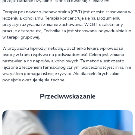
przejść badanie fizykalne i skonsultować się z lekarzem.
Terapia poznawczo-behawioralna (CBT) jest często stosowana w
leczeniu alkoholizmu. Terapia koncentruje się na zrozumieniu
przyczyn używania i zmianie zachowania. W CBT uzależniony
pracuje z terapeutą. Technika ta jest stosowana indywidualnie lub
w terapii grupowej.
W przypadku hipnozy metodą Dovzhenko lekarz wprowadza
osobę w trans i wpływa na podświadomość. Celem jest zmiana
nastawienia do napojów alkoholowych. Ta metoda jest często
łączona z leczeniem farmakologicznym. Skuteczność jest inna: nie
wszystkim pomaga i istnieje ryzyko. Ale dla niektórych takie
podejście okazuje się skuteczne.
Przeciwwskazanie