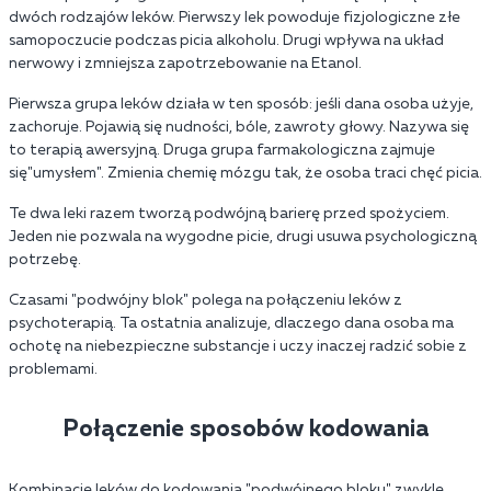
dwóch rodzajów leków. Pierwszy lek powoduje fizjologiczne złe
samopoczucie podczas picia alkoholu. Drugi wpływa na układ
nerwowy i zmniejsza zapotrzebowanie na Etanol.
Pierwsza grupa leków działa w ten sposób: jeśli dana osoba użyje,
zachoruje. Pojawią się nudności, bóle, zawroty głowy. Nazywa się
to terapią awersyjną. Druga grupa farmakologiczna zajmuje
się"umysłem". Zmienia chemię mózgu tak, że osoba traci chęć picia.
Te dwa leki razem tworzą podwójną barierę przed spożyciem.
Jeden nie pozwala na wygodne picie, drugi usuwa psychologiczną
potrzebę.
Czasami "podwójny blok" polega na połączeniu leków z
psychoterapią. Ta ostatnia analizuje, dlaczego dana osoba ma
ochotę na niebezpieczne substancje i uczy inaczej radzić sobie z
problemami.
Połączenie sposobów kodowania
Kombinacje leków do kodowania "podwójnego bloku" zwykle