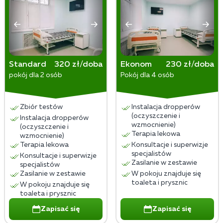
Standard
320 zł/doba
Ekonom
230 zł/doba
pokój dla 2 osób
Pokój dla 4 osób
Zbiór testów
Instalacja dropperów
(oczyszczenie i
Instalacja dropperów
wzmocnienie)
(oczyszczenie i
Terapia lekowa
wzmocnienie)
Terapia lekowa
Konsultacje i superwizje
specjalistów
Konsultacje i superwizje
Zasilanie w zestawie
specjalistów
Zasilanie w zestawie
W pokoju znajduje się
toaleta i prysznic
W pokoju znajduje się
toaleta i prysznic
Zapisać się
Zapisać się