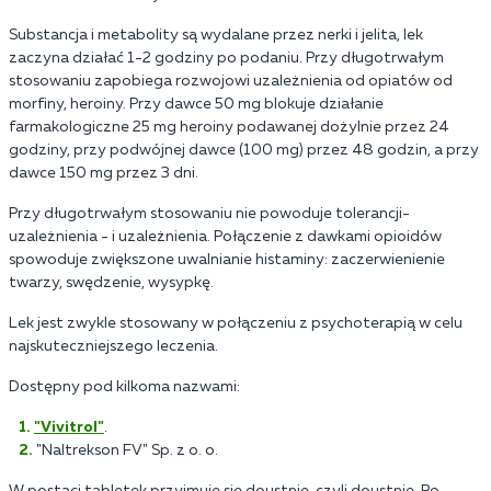
Substancja i metabolity są wydalane przez nerki i jelita, lek
zaczyna działać 1-2 godziny po podaniu. Przy długotrwałym
stosowaniu zapobiega rozwojowi uzależnienia od opiatów od
morfiny, heroiny. Przy dawce 50 mg blokuje działanie
farmakologiczne 25 mg heroiny podawanej dożylnie przez 24
godziny, przy podwójnej dawce (100 mg) przez 48 godzin, a przy
dawce 150 mg przez 3 dni.
Przy długotrwałym stosowaniu nie powoduje tolerancji-
uzależnienia - i uzależnienia. Połączenie z dawkami opioidów
spowoduje zwiększone uwalnianie histaminy: zaczerwienienie
twarzy, swędzenie, wysypkę.
Lek jest zwykle stosowany w połączeniu z psychoterapią w celu
najskuteczniejszego leczenia.
Dostępny pod kilkoma nazwami:
"Vivitrol"
.
"Naltrekson FV" Sp. z o. o.
W postaci tabletek przyjmuje się doustnie, czyli doustnie. Po