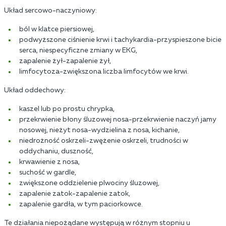
Układ sercowo-naczyniowy:
ból w klatce piersiowej,
podwyższone ciśnienie krwi i tachykardia-przyspieszone bicie
serca, niespecyficzne zmiany w EKG,
zapalenie żył-zapalenie żył,
limfocytoza-zwiększona liczba limfocytów we krwi.
Układ oddechowy:
kaszel lub po prostu chrypka,
przekrwienie błony śluzowej nosa-przekrwienie naczyń jamy
nosowej, nieżyt nosa-wydzielina z nosa, kichanie,
niedrożność oskrzeli-zwężenie oskrzeli, trudności w
oddychaniu, duszność,
krwawienie z nosa,
suchość w gardle,
zwiększone oddzielenie plwociny śluzowej,
zapalenie zatok-zapalenie zatok,
zapalenie gardła, w tym paciorkowce.
Te działania niepożądane występują w różnym stopniu u