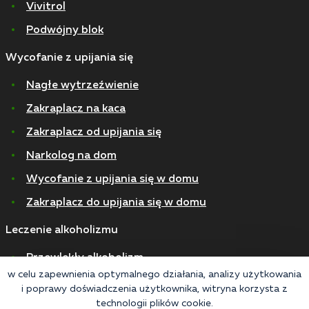
Vivitrol
Podwójny blok
Wycofanie z upijania się
Nagłe wytrzeźwienie
Zakraplacz na kaca
Zakraplacz od upijania się
Narkolog na dom
Wycofanie z upijania się w domu
Zakraplacz do upijania się w domu
Leczenie alkoholizmu
Przewlekły alkoholizm
w celu zapewnienia optymalnego działania, analizy użytkowania
Alkoholizm piwny
i poprawy doświadczenia użytkownika, witryna korzysta z
technologii plików cookie.
Detoksykacja