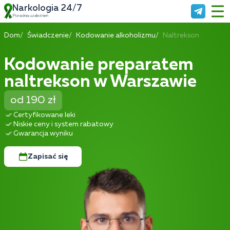
Narkologia 24/7
Poradnia uzależnień
Dom
Świadczenie
Kodowanie alkoholizmu
Naltrekson
Kodowanie preparatem
naltrekson w Warszawie
od 190 zł
Certyfikowane leki
Niskie ceny i system rabatowy
Gwarancja wyniku
Zapisać się