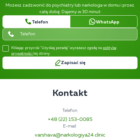
Możesz zadzwonić do psychiatry lub narkologa w domu i przez
całą dobę. Dajemy w 30 minut
Telefon
WhatsApp
Klikając przycisk "Uzyskaj poradę" wyrażasz zgodę na
politykę
prywatności
tej strony
Zapisać się
Kontakt
Telefon:
+48 (22) 153-0085
E-mail:
varshava@narkologiya24.clinic