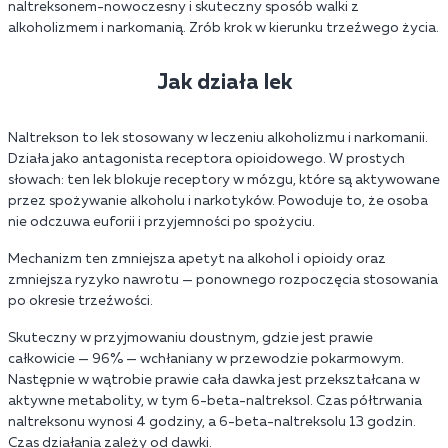
naltreksonem-nowoczesny i skuteczny sposób walki z
alkoholizmem i narkomanią. Zrób krok w kierunku trzeźwego życia.
Jak działa lek
Naltrekson to lek stosowany w leczeniu alkoholizmu i narkomanii.
Działa jako antagonista receptora opioidowego. W prostych
słowach: ten lek blokuje receptory w mózgu, które są aktywowane
przez spożywanie alkoholu i narkotyków. Powoduje to, że osoba
nie odczuwa euforii i przyjemności po spożyciu.
Mechanizm ten zmniejsza apetyt na alkohol i opioidy oraz
zmniejsza ryzyko nawrotu — ponownego rozpoczęcia stosowania
po okresie trzeźwości.
Skuteczny w przyjmowaniu doustnym, gdzie jest prawie
całkowicie — 96% — wchłaniany w przewodzie pokarmowym.
Następnie w wątrobie prawie cała dawka jest przekształcana w
aktywne metabolity, w tym 6-beta-naltreksol. Czas półtrwania
naltreksonu wynosi 4 godziny, a 6-beta-naltreksolu 13 godzin.
Czas działania zależy od dawki.