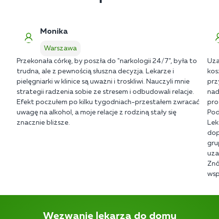
Monika
Warszawa
Przekonała córkę, by poszła do "narkologii 24/7", była to
Uza
trudna, ale z pewnością słuszna decyzja. Lekarze i
kos
pielęgniarki w klinice są uważni i troskliwi. Nauczyli mnie
prz
strategii radzenia sobie ze stresem i odbudowali relacje.
nad
Efekt poczułem po kilku tygodniach-przestałem zwracać
pro
uwagę na alkohol, a moje relacje z rodziną stały się
Pod
znacznie bliższe.
Lek
dop
gru
uza
Znó
wsp
Wezwanie lekarza do domu