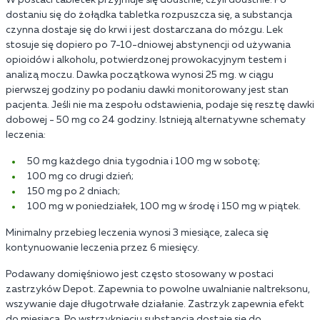
dostaniu się do żołądka tabletka rozpuszcza się, a substancja
czynna dostaje się do krwi i jest dostarczana do mózgu. Lek
stosuje się dopiero po 7-10-dniowej abstynencji od używania
opioidów i alkoholu, potwierdzonej prowokacyjnym testem i
analizą moczu. Dawka początkowa wynosi 25 mg. w ciągu
pierwszej godziny po podaniu dawki monitorowany jest stan
pacjenta. Jeśli nie ma zespołu odstawienia, podaje się resztę dawki
dobowej - 50 mg co 24 godziny. Istnieją alternatywne schematy
leczenia:
50 mg każdego dnia tygodnia i 100 mg w sobotę;
100 mg co drugi dzień;
150 mg po 2 dniach;
100 mg w poniedziałek, 100 mg w środę i 150 mg w piątek.
Minimalny przebieg leczenia wynosi 3 miesiące, zaleca się
kontynuowanie leczenia przez 6 miesięcy.
Podawany domięśniowo jest często stosowany w postaci
zastrzyków Depot. Zapewnia to powolne uwalnianie naltreksonu,
wszywanie daje długotrwałe działanie. Zastrzyk zapewnia efekt
do miesiąca. Po wstrzyknięciu substancja dostaje się do