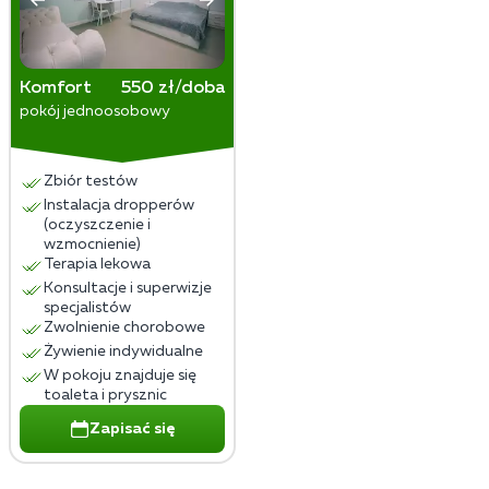
Komfort
550 zł/doba
pokój jednoosobowy
Zbiór testów
Instalacja dropperów
(oczyszczenie i
wzmocnienie)
Terapia lekowa
Konsultacje i superwizje
specjalistów
Zwolnienie chorobowe
Żywienie indywidualne
W pokoju znajduje się
toaleta i prysznic
Zapisać się