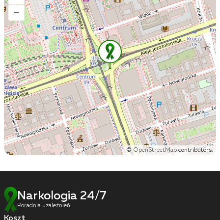
–
©
OpenStreetMap
contributors.
Narkologia 24/7
Poradnia uzależnień
Koszt