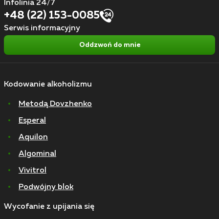
Infolinia 24/7
+48 (22) 153-0085
Serwis informacyjny
Oddzwoń do mnie
Kodowanie alkoholizmu
Metodą Dovzhenko
Esperal
Aquilon
Algominal
Vivitrol
Podwójny blok
Wycofanie z upijania się