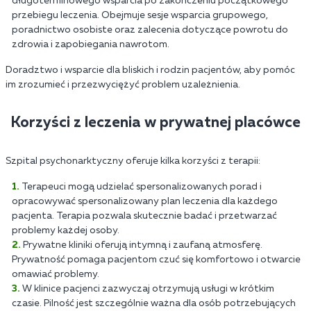
długoterminowego wsparcia po zakończeniu początkowego
przebiegu leczenia. Obejmuje sesje wsparcia grupowego,
poradnictwo osobiste oraz zalecenia dotyczące powrotu do
zdrowia i zapobiegania nawrotom.
Doradztwo i wsparcie dla bliskich i rodzin pacjentów, aby pomóc
im zrozumieć i przezwyciężyć problem uzależnienia.
Korzyści z leczenia w prywatnej placówce
Szpital psychonarktyczny oferuje kilka korzyści z terapii:
Terapeuci mogą udzielać spersonalizowanych porad i
opracowywać spersonalizowany plan leczenia dla każdego
pacjenta. Terapia pozwala skutecznie badać i przetwarzać
problemy każdej osoby.
Prywatne kliniki oferują intymną i zaufaną atmosferę.
Prywatność pomaga pacjentom czuć się komfortowo i otwarcie
omawiać problemy.
W klinice pacjenci zazwyczaj otrzymują usługi w krótkim
czasie. Pilność jest szczególnie ważna dla osób potrzebujących