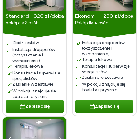
tygodniu, aby zapewnić Ci ciągłe wsparcie medyczne.
Standard
320 zł/doba
Ekonom
230 zł/doba
pokój dla 2 osób
Pokój dla 4 osób
Zbiór testów
Instalacja dropperów
(oczyszczenie i
Instalacja dropperów
wzmocnienie)
(oczyszczenie i
Terapia lekowa
wzmocnienie)
Terapia lekowa
Konsultacje i superwizje
specjalistów
Konsultacje i superwizje
Zasilanie w zestawie
specjalistów
Zasilanie w zestawie
W pokoju znajduje się
toaleta i prysznic
W pokoju znajduje się
toaleta i prysznic
Zapisać się
Zapisać się