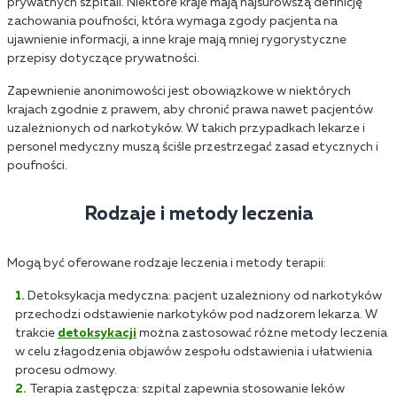
prywatnych szpitali. Niektóre kraje mają najsurowszą definicję
zachowania poufności, która wymaga zgody pacjenta na
ujawnienie informacji, a inne kraje mają mniej rygorystyczne
przepisy dotyczące prywatności.
Zapewnienie anonimowości jest obowiązkowe w niektórych
krajach zgodnie z prawem, aby chronić prawa nawet pacjentów
uzależnionych od narkotyków. W takich przypadkach lekarze i
personel medyczny muszą ściśle przestrzegać zasad etycznych i
poufności.
Rodzaje i metody leczenia
Mogą być oferowane rodzaje leczenia i metody terapii:
Detoksykacja medyczna: pacjent uzależniony od narkotyków
przechodzi odstawienie narkotyków pod nadzorem lekarza. W
trakcie
detoksykacji
można zastosować różne metody leczenia
w celu złagodzenia objawów zespołu odstawienia i ułatwienia
procesu odmowy.
Terapia zastępcza: szpital zapewnia stosowanie leków