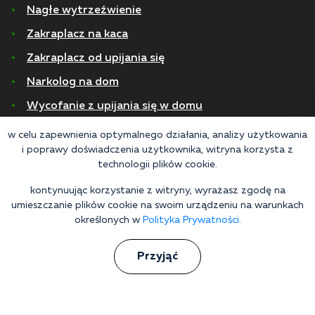
Nagłe wytrzeźwienie
Zakraplacz na kaca
Zakraplacz od upijania się
Narkolog na dom
Wycofanie z upijania się w domu
Zakraplacz do upijania się w domu
w celu zapewnienia optymalnego działania, analizy użytkowania
i poprawy doświadczenia użytkownika, witryna korzysta z
Leczenie alkoholizmu
technologii plików cookie.
Przewlekły alkoholizm
kontynuując korzystanie z witryny, wyrażasz zgodę na
umieszczanie plików cookie na swoim urządzeniu na warunkach
Alkoholizm piwny
określonych w
Polityka Prywatności.
Detoksykacja
Przyjąć
Nagłe wytrzeźwienie
© 2026 Wszelkie prawa zastrzeżone
Polityka Prywatności