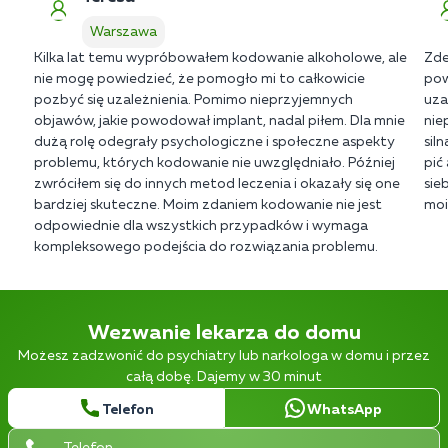
Warszawa
Kilka lat temu wypróbowałem kodowanie alkoholowe, ale
Zde
nie mogę powiedzieć, że pomogło mi to całkowicie
pow
pozbyć się uzależnienia. Pomimo nieprzyjemnych
uza
objawów, jakie powodował implant, nadal piłem. Dla mnie
nie
dużą rolę odegrały psychologiczne i społeczne aspekty
sil
problemu, których kodowanie nie uwzględniało. Później
pić
zwróciłem się do innych metod leczenia i okazały się one
sie
bardziej skuteczne. Moim zdaniem kodowanie nie jest
moi
odpowiednie dla wszystkich przypadków i wymaga
kompleksowego podejścia do rozwiązania problemu.
Wezwanie lekarza do domu
Możesz zadzwonić do psychiatry lub narkologa w domu i przez
całą dobę. Dajemy w 30 minut
Telefon
WhatsApp