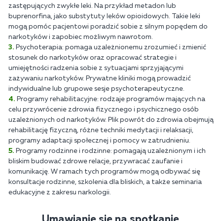
zastępujących zwykłe leki. Na przykład metadon lub
buprenorfina, jako substytuty leków opioidowych. Takie leki
mogą pomóc pacjentowi poradzić sobie z silnym popędem do
narkotyków i zapobiec możliwym nawrotom.
Psychoterapia: pomaga uzależnionemu zrozumieć i zmienić
stosunek do narkotyków oraz opracować strategie i
umiejętności radzenia sobie z sytuacjami sprzyjającymi
zażywaniu narkotyków. Prywatne kliniki mogą prowadzić
indywidualne lub grupowe sesje psychoterapeutyczne.
Programy rehabilitacyjne: rodzaje programów mających na
celu przywrócenie zdrowia fizycznego i psychicznego osób
uzależnionych od narkotyków. Plik powrót do zdrowia obejmują
rehabilitację fizyczną, różne techniki medytacji i relaksacji,
programy adaptacji społecznej i pomocy w zatrudnieniu.
Programy rodzinne i rodzinne: pomagają uzależnionym i ich
bliskim budować zdrowe relacje, przywracać zaufanie i
komunikację. W ramach tych programów mogą odbywać się
konsultacje rodzinne, szkolenia dla bliskich, a także seminaria
edukacyjne z zakresu narkologii.
Umawianie się na spotkanie