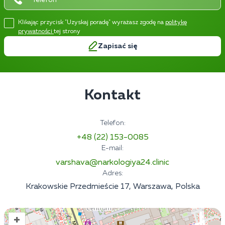
Klikając przycisk "Uzyskaj poradę" wyrażasz zgodę na
politykę
prywatności
tej strony
Zapisać się
Kontakt
Telefon:
+48 (22) 153-0085
E-mail:
varshava@narkologiya24.clinic
Adres:
Krakowskie Przedmieście 17, Warszawa, Polska
+