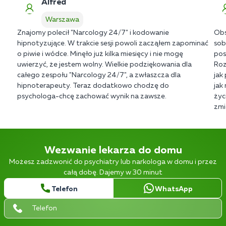
Alfred
Warszawa
Znajomy polecił "Narcology 24/7" i kodowanie
Obs
hipnotyzujące. W trakcie sesji powoli zacząłem zapominać
sob
o piwie i wódce. Minęło już kilka miesięcy i nie mogę
pos
uwierzyć, że jestem wolny. Wielkie podziękowania dla
Roz
całego zespołu "Narcology 24/7", a zwłaszcza dla
jak
hipnoterapeuty. Teraz dodatkowo chodzę do
jak
psychologa-chcę zachować wynik na zawsze.
życ
zmi
Wezwanie lekarza do domu
Możesz zadzwonić do psychiatry lub narkologa w domu i przez
całą dobę. Dajemy w 30 minut
Telefon
WhatsApp