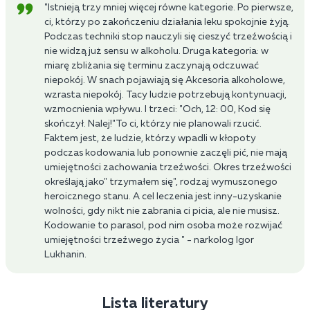
"Istnieją trzy mniej więcej równe kategorie. Po pierwsze,
ci, którzy po zakończeniu działania leku spokojnie żyją.
Podczas techniki stop nauczyli się cieszyć trzeźwością i
nie widzą już sensu w alkoholu. Druga kategoria: w
miarę zbliżania się terminu zaczynają odczuwać
niepokój. W snach pojawiają się Akcesoria alkoholowe,
wzrasta niepokój. Tacy ludzie potrzebują kontynuacji,
wzmocnienia wpływu. I trzeci: "Och, 12: 00, Kod się
skończył. Nalej!"To ci, którzy nie planowali rzucić.
Faktem jest, że ludzie, którzy wpadli w kłopoty
podczas kodowania lub ponownie zaczęli pić, nie mają
umiejętności zachowania trzeźwości. Okres trzeźwości
określają jako" trzymałem się", rodzaj wymuszonego
heroicznego stanu. A cel leczenia jest inny-uzyskanie
wolności, gdy nikt nie zabrania ci picia, ale nie musisz.
Kodowanie to parasol, pod nim osoba może rozwijać
umiejętności trzeźwego życia " - narkolog Igor
Lukhanin.
Lista literatury