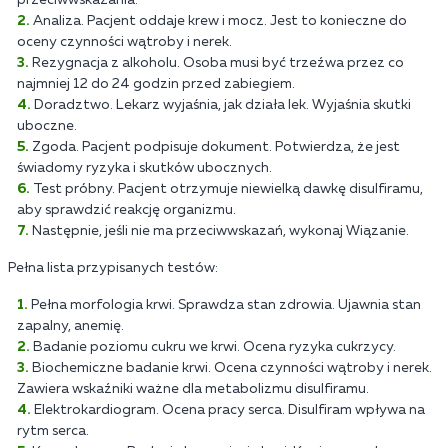
Analiza. Pacjent oddaje krew i mocz. Jest to konieczne do
oceny czynności wątroby i nerek.
Rezygnacja z alkoholu. Osoba musi być trzeźwa przez co
najmniej 12 do 24 godzin przed zabiegiem.
Doradztwo. Lekarz wyjaśnia, jak działa lek. Wyjaśnia skutki
uboczne.
Zgoda. Pacjent podpisuje dokument. Potwierdza, że jest
świadomy ryzyka i skutków ubocznych.
Test próbny. Pacjent otrzymuje niewielką dawkę disulfiramu,
aby sprawdzić reakcję organizmu.
Następnie, jeśli nie ma przeciwwskazań, wykonaj Wiązanie.
Pełna lista przypisanych testów:
Pełna morfologia krwi. Sprawdza stan zdrowia. Ujawnia stan
zapalny, anemię.
Badanie poziomu cukru we krwi. Ocena ryzyka cukrzycy.
Biochemiczne badanie krwi. Ocena czynności wątroby i nerek.
Zawiera wskaźniki ważne dla metabolizmu disulfiramu.
Elektrokardiogram. Ocena pracy serca. Disulfiram wpływa na
rytm serca.