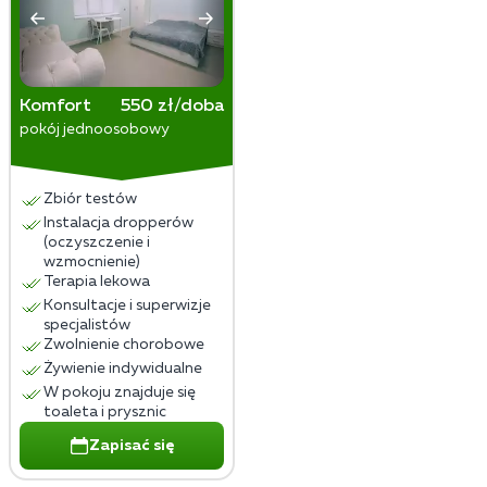
Komfort
550 zł/doba
pokój jednoosobowy
Zbiór testów
Instalacja dropperów
(oczyszczenie i
wzmocnienie)
Terapia lekowa
Konsultacje i superwizje
specjalistów
Zwolnienie chorobowe
Żywienie indywidualne
W pokoju znajduje się
toaleta i prysznic
Zapisać się