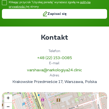
Klikając przycisk "Uzyskaj poradę" wyrażasz zgodę na
politykę
prywatności
tej strony
Zapisać się
Kontakt
Telefon:
+48 (22) 153-0085
E-mail:
varshava@narkologiya24.clinic
Adres:
Krakowskie Przedmieście 17, Warszawa, Polska
+
–