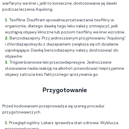
warfaryny we krwi i, jeśli to konieczne, dostosowanie jej dawki
podczas leczenia Aquilong.
Teofilina. Disulfiram spowalnia przetwarzanie teofiliny w
organizmie, dlatego dawkę tego leku należy zmniejszyć, jeśli
wystąpią objawy kliniczne lub poziom teofiliny we krwi wzrośnie.
Benzodiazepiny. Przy jednoczesnym przyjmowaniu "Aquilong"
i chlordiazepoksydu z diazepamem zwiększa się ich działanie
uspokajające. Dawkę benzodiazepiny należy dostosować do
objawów.
Trójpierścieniowe leki przeciwdepresyjne. Jednoczesne
stosowanie nasila reakcję na alkohol i powodować nieprzyjemne
objawy zatrucia bez faktycznego spożywania go.
Przygotowanie
Przed kodowaniem przeprowadza się szereg procedur
przygotowawczych.
Przegląd ogólny. Lekarz sprawdza stan zdrowia. Wyklucza
przeciwwskazania.