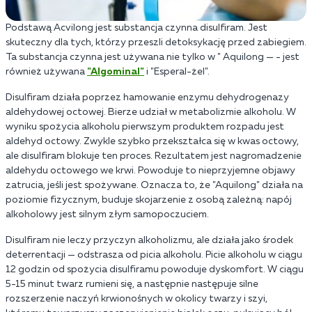
Podstawą Acvilong jest substancja czynna disulfiram. Jest
skuteczny dla tych, którzy przeszli detoksykację przed zabiegiem.
Ta substancja czynna jest używana nie tylko w " Aquilong — - jest
również używana
"Algominal"
i "Esperal-żel".
Disulfiram działa poprzez hamowanie enzymu dehydrogenazy
aldehydowej octowej. Bierze udział w metabolizmie alkoholu. W
wyniku spożycia alkoholu pierwszym produktem rozpadu jest
aldehyd octowy. Zwykle szybko przekształca się w kwas octowy,
ale disulfiram blokuje ten proces. Rezultatem jest nagromadzenie
aldehydu octowego we krwi. Powoduje to nieprzyjemne objawy
zatrucia, jeśli jest spożywane. Oznacza to, że "Aquilong" działa na
poziomie fizycznym, buduje skojarzenie z osobą zależną: napój
alkoholowy jest silnym złym samopoczuciem.
Disulfiram nie leczy przyczyn alkoholizmu, ale działa jako środek
deterrentacji — odstrasza od picia alkoholu. Picie alkoholu w ciągu
12 godzin od spożycia disulfiramu powoduje dyskomfort. W ciągu
5-15 minut twarz rumieni się, a następnie następuje silne
rozszerzenie naczyń krwionośnych w okolicy twarzy i szyi,