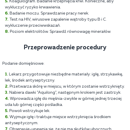
Koagulogram. Badanie krzepnięcia krwi. Konieczne, aby
wykluczyć ryzyko krwawienia.
Badanie moczu. Sprawdzanie pracy nerek.
Test na HIV, wirusowe zapalenie wątroby typu B i C.
wykluczenie przeciwwskazań.
Poziom elektrolitów. Sprawdź równowagę minerałów.
Przeprowadzenie procedury
Podanie domięśniowe:
Lekarz przygotowuje niezbędne materiały: igłę, strzykawkę,
lek, środek antyseptyczny.
Przetwarza skórę w miejscu, w którym zostanie wstrzyknięty.
Nabiera dawki "Aquilong", następnym krokiem jest zastrzyk.
Wprowadza igłę do mięśnia-zwykle w górnej jednej trzeciej
uda lub górnej części pośladka.
Powoli wstrzykuje lek.
Wyjmuje igłę i traktuje miejsce wstrzyknięcia środkiem
antyseptycznym.
Obserwuje-upewnia się, że nie ma skutków ubocznych.