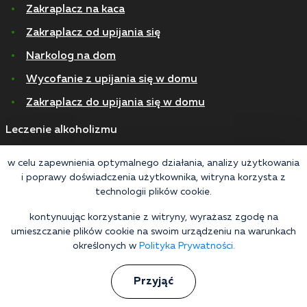
Zakraplacz na kaca
Zakraplacz od upijania się
Narkolog na dom
Wycofanie z upijania się w domu
Zakraplacz do upijania się w domu
Leczenie alkoholizmu
Przewlekły alkoholizm
w celu zapewnienia optymalnego działania, analizy użytkowania
i poprawy doświadczenia użytkownika, witryna korzysta z
Alkoholizm piwny
technologii plików cookie.
Detoksykacja
kontynuując korzystanie z witryny, wyrażasz zgodę na
Nagłe wytrzeźwienie
umieszczanie plików cookie na swoim urządzeniu na warunkach
określonych w
Polityka Prywatności.
© 2026 Wszelkie prawa zastrzeżone
Polityka Prywatności
Przyjąć
Przetwarzanie danych osobowych