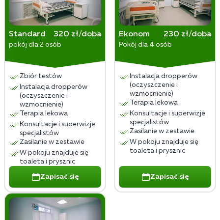
psychologicznego, motywacji i otoczenia.
Standard
320 zł/doba
Ekonom
230 zł/doba
pokój dla 2 osób
Pokój dla 4 osób
Zbiór testów
Instalacja dropperów
(oczyszczenie i
Instalacja dropperów
wzmocnienie)
(oczyszczenie i
Terapia lekowa
wzmocnienie)
Terapia lekowa
Konsultacje i superwizje
specjalistów
Konsultacje i superwizje
Zasilanie w zestawie
specjalistów
Zasilanie w zestawie
W pokoju znajduje się
toaleta i prysznic
W pokoju znajduje się
toaleta i prysznic
Zapisać się
Zapisać się