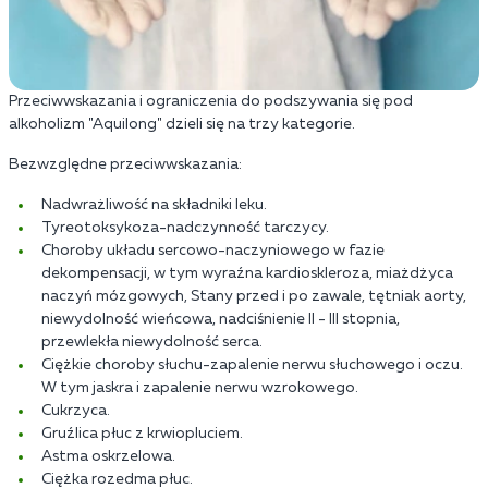
Przeciwwskazania i ograniczenia do podszywania się pod
alkoholizm "Aquilong" dzieli się na trzy kategorie.
Bezwzględne przeciwwskazania:
Nadwrażliwość na składniki leku.
Tyreotoksykoza-nadczynność tarczycy.
Choroby układu sercowo-naczyniowego w fazie
dekompensacji, w tym wyraźna kardioskleroza, miażdżyca
naczyń mózgowych, Stany przed i po zawale, tętniak aorty,
niewydolność wieńcowa, nadciśnienie II - III stopnia,
przewlekła niewydolność serca.
Ciężkie choroby słuchu-zapalenie nerwu słuchowego i oczu.
W tym jaskra i zapalenie nerwu wzrokowego.
Cukrzyca.
Gruźlica płuc z krwiopluciem.
Astma oskrzelowa.
Ciężka rozedma płuc.