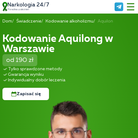
Narkologia 24/7
Poradnia uzależnień
Dom
Świadczenie
Kodowanie alkoholizmu
Aquilon
Kodowanie Aquilong w
Warszawie
od 190 zł
Tylko sprawdzone metody
Gwarancja wyniku
Indywidualny dobór leczenia
Zapisać się