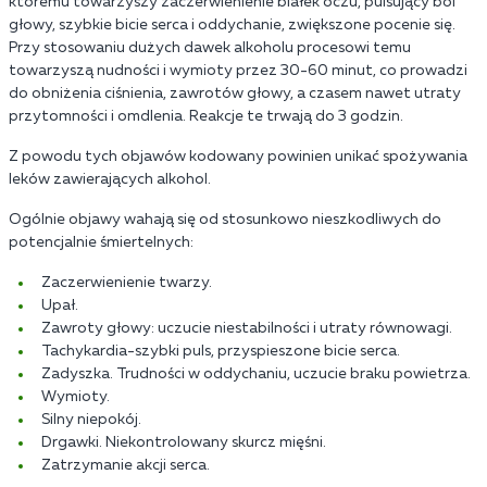
któremu towarzyszy zaczerwienienie białek oczu, pulsujący ból
głowy, szybkie bicie serca i oddychanie, zwiększone pocenie się.
Przy stosowaniu dużych dawek alkoholu procesowi temu
towarzyszą nudności i wymioty przez 30-60 minut, co prowadzi
do obniżenia ciśnienia, zawrotów głowy, a czasem nawet utraty
przytomności i omdlenia. Reakcje te trwają do 3 godzin.
Z powodu tych objawów kodowany powinien unikać spożywania
leków zawierających alkohol.
Ogólnie objawy wahają się od stosunkowo nieszkodliwych do
potencjalnie śmiertelnych:
Zaczerwienienie twarzy.
Upał.
Zawroty głowy: uczucie niestabilności i utraty równowagi.
Tachykardia-szybki puls, przyspieszone bicie serca.
Zadyszka. Trudności w oddychaniu, uczucie braku powietrza.
Wymioty.
Silny niepokój.
Drgawki. Niekontrolowany skurcz mięśni.
Zatrzymanie akcji serca.