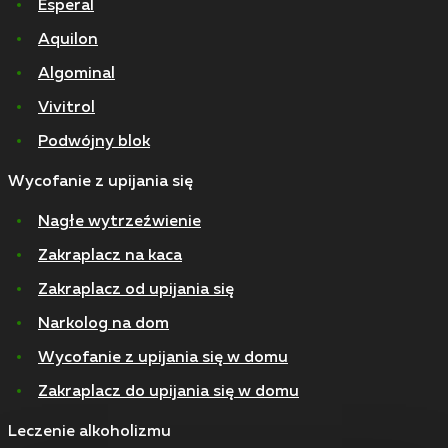
Esperal
Aquilon
Algominal
Vivitrol
Podwójny blok
Wycofanie z upijania się
Nagłe wytrzeźwienie
Zakraplacz na kaca
Zakraplacz od upijania się
Narkolog na dom
Wycofanie z upijania się w domu
Zakraplacz do upijania się w domu
Leczenie alkoholizmu