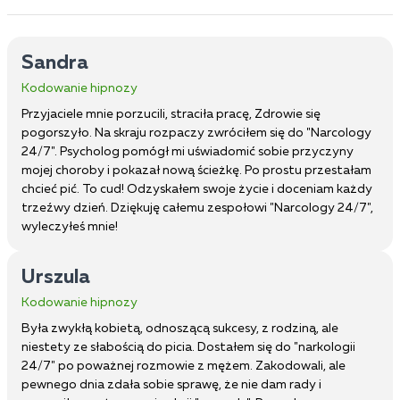
Sandra
Kodowanie hipnozy
Przyjaciele mnie porzucili, straciła pracę, Zdrowie się
pogorszyło. Na skraju rozpaczy zwróciłem się do "Narcology
24/7". Psycholog pomógł mi uświadomić sobie przyczyny
mojej choroby i pokazał nową ścieżkę. Po prostu przestałam
chcieć pić. To cud! Odzyskałem swoje życie i doceniam każdy
trzeźwy dzień. Dziękuję całemu zespołowi "Narcology 24/7",
wyleczyłeś mnie!
Urszula
Kodowanie hipnozy
Była zwykłą kobietą, odnoszącą sukcesy, z rodziną, ale
niestety ze słabością do picia. Dostałem się do "narkologii
24/7" po poważnej rozmowie z mężem. Zakodowali, ale
pewnego dnia zdała sobie sprawę, że nie dam rady i