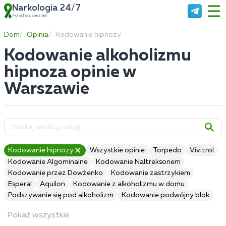
Narkologia 24/7
Poradnia uzależnień
Dom
Opinia
Kodowanie hipnozy
Kodowanie alkoholizmu
hipnoza opinie w
Warszawie
Kodowanie hipnozy
Wszystkie opinie
Torpedo
Vivitrol
Kodowanie Algominalne
Kodowanie Naltreksonem
Kodowanie przez Dowżenko
Kodowanie zastrzykiem
Esperal
Aquilon
Kodowanie z alkoholizmu w domu
Podszywanie się pod alkoholizm
Kodowanie podwójny blok
Pokaż wszystkie