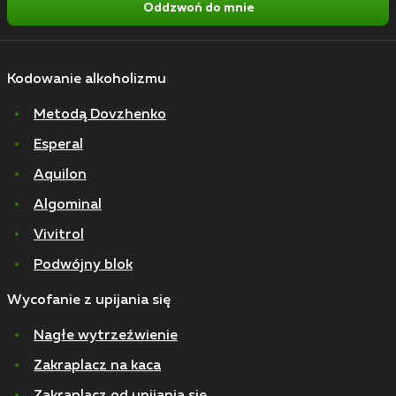
Oddzwoń do mnie
Kodowanie alkoholizmu
Metodą Dovzhenko
Esperal
Aquilon
Algominal
Vivitrol
Podwójny blok
Wycofanie z upijania się
Nagłe wytrzeźwienie
Zakraplacz na kaca
Zakraplacz od upijania się