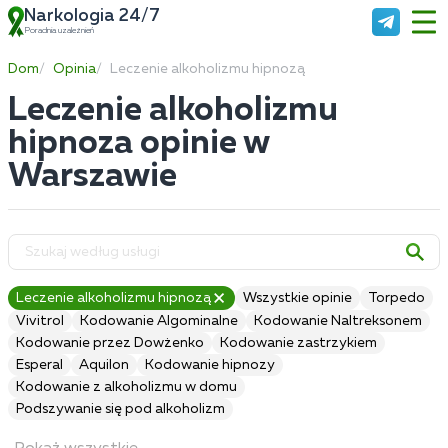
Narkologia 24/7
Poradnia uzależnień
Dom
Opinia
Leczenie alkoholizmu hipnozą
Leczenie alkoholizmu
hipnoza opinie w
Warszawie
Leczenie alkoholizmu hipnozą
Wszystkie opinie
Torpedo
Vivitrol
Kodowanie Algominalne
Kodowanie Naltreksonem
Kodowanie przez Dowżenko
Kodowanie zastrzykiem
Esperal
Aquilon
Kodowanie hipnozy
Kodowanie z alkoholizmu w domu
Podszywanie się pod alkoholizm