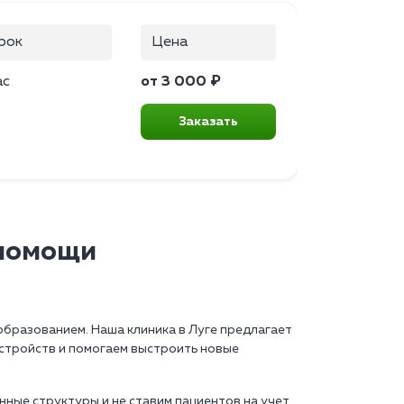
рок
Цена
ас
от 3 000 ₽
Заказать
 помощи
образованием. Наша клиника в Луге предлагает
стройств и помогаем выстроить новые
нные структуры и не ставим пациентов на учет