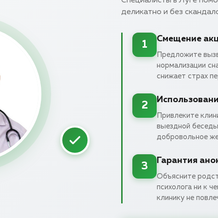
Специалисты в Луге помо
деликатно и без скандало
Смещение акц
1
Предложите вызва
нормализации сна
снижает страх пе
Использовани
2
Привлеките клини
выездной беседы
добровольное же
Гарантия ано
3
Объясните родст
психолога ни к ч
клинику не повле