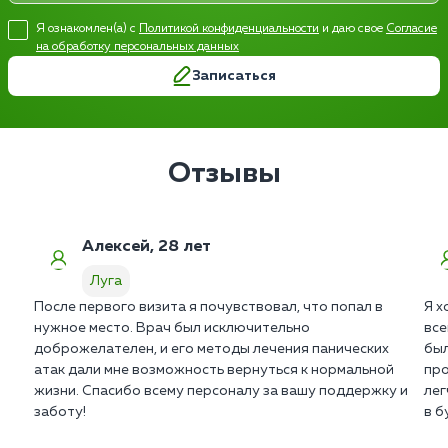
Я ознакомлен(а) с
Политикой конфиденциальности
и даю свое
Согласие
на обработку персональных данных
Записаться
Отзывы
Алексей, 28 лет
Луга
После первого визита я почувствовал, что попал в
Я х
нужное место. Врач был исключительно
все
доброжелателен, и его методы лечения панических
был
атак дали мне возможность вернуться к нормальной
про
жизни. Спасибо всему персоналу за вашу поддержку и
лег
заботу!
в б