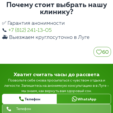
Почему стоит выбрать нашу
клинику?
✅ Гарантия анонимности
📞
+7 (812) 241-13-05
🚑 Выезжаем круглосуточно в Луге
60
Хватит считать часы до рассвета
Позвольте себе снова просыпаться с чувством отдыха и
легкости. Запишитесь на анонимную консультацию в в Луге -
мы знаем, как вернуть вам здоровый сон.
Телефон
WhatsApp