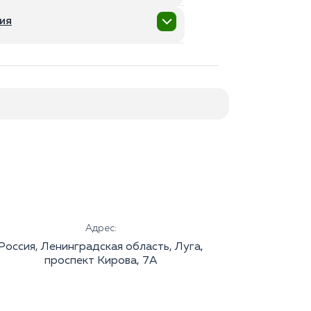
ия
одирование
Довженко
еская помощь
е от алкоголя на дому
евт на дом
т алкоголизма
а дом
е уколом
терических расстройств
прессивных расстройств
ия психолога
е двойной блок
ихолог
е препаратом Алгоминал
й психолог
сихолог
ание
прессии
ихоза
изофрении
Р
Адрес:
ллюцинаций
Россия, Ленинградская область, Луга,
ранойи
проспект Кирова, 7А
ТСР
ссонницы
полярного расстройства