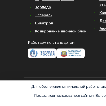
ста
Торпедо
Кап
Эспераль
Де
Вивитрол
Экс
Кодирование двойной блок
Работаем по стандартам
© 2026 Все права защищены
Для обеспечения оптимальной работы, ана
Продолжая пользоваться сайтом, Вы сог
Медицинские услуги оказываются ООО "М-Трезвость",
«Напоминаем, что сайт https://narkologiya24.clinic прот