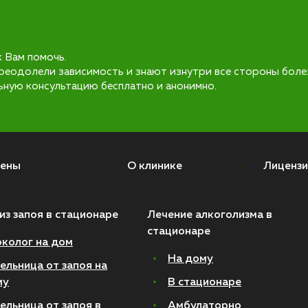
к Вам помочь.
реодолели зависимость и знают изнутри все стороны боле
ьную консультацию бесплатно и анонимно.
ены
О клинике
Лицензи
из запоя в стационаре
Лечение алкоголизма в
стационаре
колог на дом
На дому
ельница от запоя на
му
В стационаре
ельница от запоя в
Амбулаторно