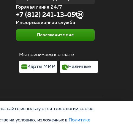
Горячая линия 24/7
+7 (812) 241-13-05
Информационная служба
Перезвоните мне
Мы принимаем к оплате
Карты МИР
Наличные
Согласие на обработку персональных данных
на сайте используются технологии cookie.
тве на условиях, изложенных в
Политике
область, г. Москва, улица 8 Марта, 1с12, подъезд 1
зводство, пропаганда и сбыт наркотических средств или их