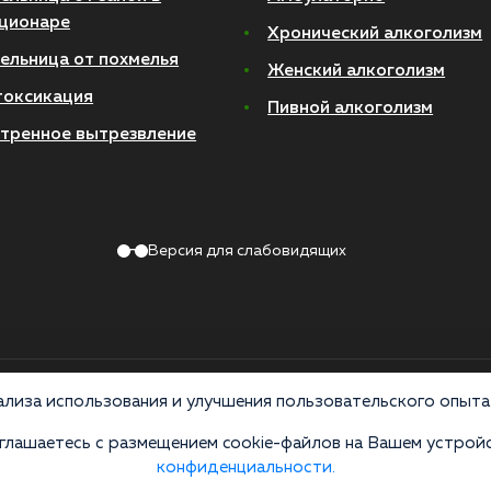
ционаре
Хронический алкоголизм
ельница от похмелья
Женский алкоголизм
токсикация
Пивной алкоголизм
тренное вытрезвление
Версия для слабовидящих
Политика конфиденциальности
лиза использования и улучшения пользовательского опыта 
лашаетесь с размещением cookie-файлов на Вашем устройс
 по лицензии ЛО-50-01-012801 от 27.08.2021 по адресу: 127083, Московская 
конфиденциальности.
ив распространения, продажи и приема психоактивных веществ. Незаконное прои