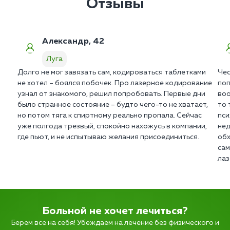
Отзывы
Александр, 42
Луга
Долго не мог завязать сам, кодироваться таблетками
Чес
не хотел – боялся побочек. Про лазерное кодирование
поп
узнал от знакомого, решил попробовать. Первые дни
воо
было странное состояние – будто чего-то не хватает,
то 
но потом тяга к спиртному реально пропала. Сейчас
пси
уже полгода трезвый, спокойно нахожусь в компании,
нед
где пьют, и не испытываю желания присоединиться.
обх
сам
лаз
Больной не хочет лечиться?
Берем все на себя! Убеждаем на лечение без физического и