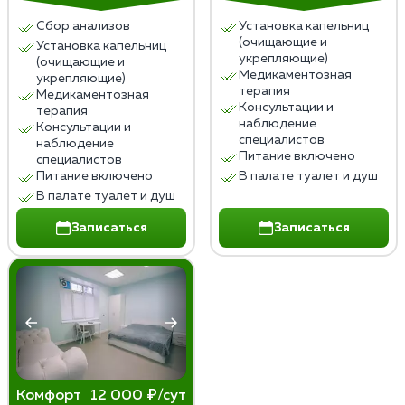
Сбор анализов
Установка капельниц
Чтобы избежать или минимизировать побочные
(очищающие и
Установка капельниц
эффекты, пациентам рекомендуется соблюдать
укрепляющие)
(очищающие и
здоровый образ жизни, заниматься физической
Медикаментозная
укрепляющие)
терапия
активностью, поддерживать социальные контакты,
Медикаментозная
Консультации и
терапия
обращаться к психотерапевту при необходимости,
наблюдение
Консультации и
избегать стрессовых ситуаций, которые могут
специалистов
наблюдение
Питание включено
спровоцировать срыв и повторный прием алкоголя.
специалистов
Питание включено
В палате туалет и душ
В палате туалет и душ
Записаться
Записаться
Комфорт
12 000 ₽/сут