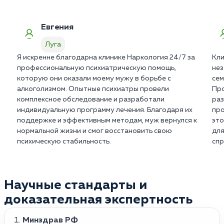
учетом изношенности сосудов.
Евгения
Луга
Я искренне благодарна клинике Наркология 24/7 за
Кли
профессиональную психиатрическую помощь,
нез
которую они оказали моему мужу в борьбе с
сем
алкоголизмом. Опытные психиатры провели
Про
комплексное обследование и разработали
раз
индивидуальную программу лечения. Благодаря их
про
поддержке и эффективным методам, муж вернулся к
это
нормальной жизни и смог восстановить свою
для
психическую стабильность.
спр
Научные стандарты и
доказательная экспертность
Минздрав РФ