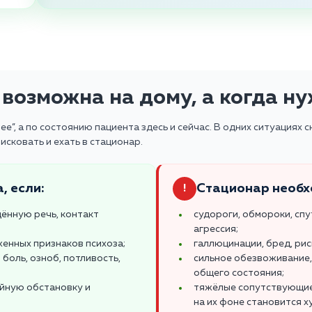
возможна на дому, а когда н
”, а по состоянию пациента здесь и сейчас. В одних ситуациях 
исковать и ехать в стационар.
, если:
Стационар необх
!
щённую речь, контакт
судороги, обмороки, сп
агрессия;
женных признаков психоза;
галлюцинации, бред, ри
боль, озноб, потливость,
сильное обезвоживание,
общего состояния;
ойную обстановку и
тяжёлые сопутствующие б
на их фоне становится х