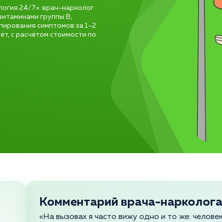
логия 24/7»: врач-нарколог
 витаминами группы B,
пирования симптомов за 1–2
чёт, с расчётом стоимости по
Комментарий врача-нарколог
«На вызовах я часто вижу одно и то же: челов