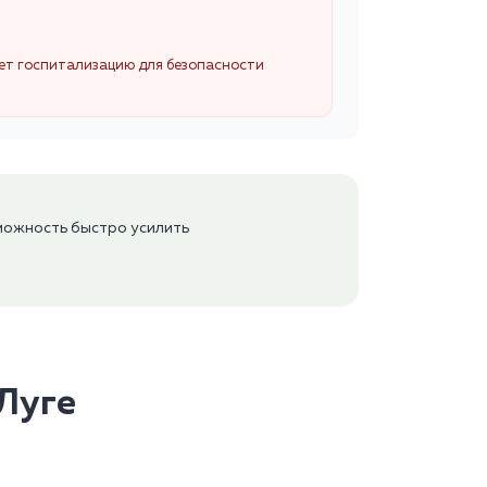
ует госпитализацию для безопасности
можность быстро усилить
 Луге