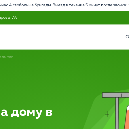
йчас 4 свободные бригады. Выезд в течение 5 минут после звонка:
ирова, 7А
О
 ломки
а дому в