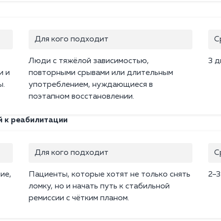
Для кого подходит
С
Люди с тяжёлой зависимостью,
3 д
и и
повторными срывами или длительным
ы.
употреблением, нуждающиеся в
поэтапном восстановлении.
й к реабилитации
Для кого подходит
С
ие,
Пациенты, которые хотят не только снять
2–3
ломку, но и начать путь к стабильной
ремиссии с чётким планом.