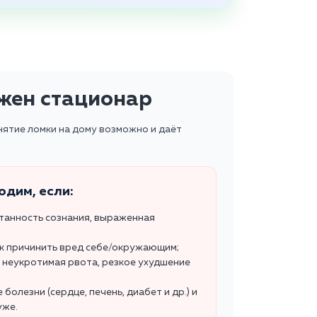
ужен стационар
снятие ломки на дому возможно и даёт
одим, если:
утанность сознания, выраженная
ск причинить вред себе/окружающим;
 неукротимая рвота, резкое ухудшение
олезни (сердце, печень, диабет и др.) и
уже.