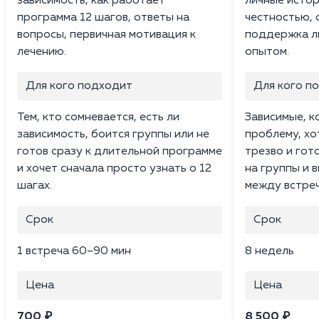
зависимость, как работает
личные истор
программа 12 шагов, ответы на
честностью, 
вопросы, первичная мотивация к
поддержка л
лечению.
опытом.
Для кого подходит
Для кого п
Тем, кто сомневается, есть ли
Зависимые, 
зависимость, боится группы или не
проблему, хо
готов сразу к длительной программе
трезво и гот
и хочет сначала просто узнать о 12
на группы и 
шагах.
между встреч
Срок
Срок
1 встреча 60–90 мин
8 недель
Цена
Цена
700 ₽
8 500 ₽