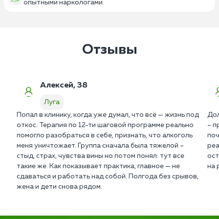
опытными наркологами.
Отзывы
Алексей, 38
Луга
Попал в клинику, когда уже думал, что всё — жизнь под
Дол
откос. Терапия по 12-ти шаговой программе реально
– п
помогло разобраться в себе, признать, что алкоголь
поч
меня уничтожает. Группа сначала была тяжелой –
реа
стыд, страх, чувства вины но потом понял: тут все
ост
такие же. Как показывает практика, главное — не
на 
сдаваться и работать над собой. Полгода без срывов,
жена и дети снова рядом.