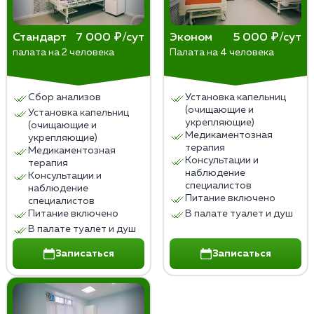
Стандарт
7 000 ₽/сут
Эконом
5 000 ₽/сут
палата на 2 человека
Палата на 4 человека
Сбор анализов
Установка капельниц
(очищающие и
Установка капельниц
укрепляющие)
(очищающие и
Медикаментозная
укрепляющие)
терапия
Медикаментозная
Консультации и
терапия
наблюдение
Консультации и
специалистов
наблюдение
Питание включено
специалистов
Питание включено
В палате туалет и душ
В палате туалет и душ
Записаться
Записаться