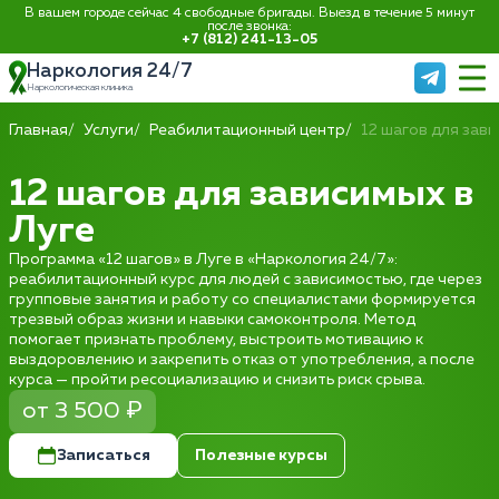
В вашем городе сейчас 4 свободные бригады. Выезд в течение 5 минут
после звонка:
+7 (812) 241-13-05
Наркология 24/7
Наркологическая клиника
Главная
Услуги
Реабилитационный центр
12 шагов для зав
12 шагов для зависимых в
Луге
Программа «12 шагов» в Луге в «Наркология 24/7»:
реабилитационный курс для людей с зависимостью, где через
групповые занятия и работу со специалистами формируется
трезвый образ жизни и навыки самоконтроля. Метод
помогает признать проблему, выстроить мотивацию к
выздоровлению и закрепить отказ от употребления, а после
курса — пройти ресоциализацию и снизить риск срыва.
от 3 500 ₽
Записаться
Полезные курсы