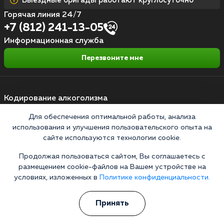
Выездные бригады работают круглосуточно
Горячая линия 24/7
+7 (812) 241-13-05
Информационная служба
Перезвоните мне
Кодирование алкоголизма
Для обеспечения оптимальной работы, анализа
Кодирование от алкоголя на дому
использования и улучшения пользовательского опыта на
Зашиться от алкоголизма
сайте используются технологии cookie.
Кодирование уколом
Продолжая пользоваться сайтом, Вы соглашаетесь с
размещением cookie-файлов на Вашем устройстве на
Торпедо
условиях, изложенных в
Политике конфиденциальности.
Эспераль
Вивитрол
Принять
Кодирование двойной блок