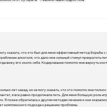
висимости от бутирата
Реабилитация подростков
могу сказать, что это был для меня эффективный метод борьбы с
реблении алкоголя, что дало мне сильный стимул прекратить пи
огда вижу его около себя. Кодирование помогло мне вернуть кон
лько лет назад, но не могу сказать, что это помогло мне полно
нтат, я все равно продолжала пить. Для меня большую роль иг
. Я позже обратилась к другим методам лечения и они оказалис
бует комплексного подхода к решению проблемы.