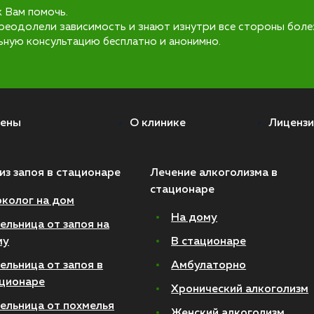
к Вам помочь.
реодолели зависимость и знают изнутри все стороны боле
ьную консультацию бесплатно и анонимно.
ены
О клинике
Лицензи
из запоя в стационаре
Лечение алкоголизма в
стационаре
колог на дом
На дому
ельница от запоя на
му
В стационаре
ельница от запоя в
Амбулаторно
ционаре
Хронический алкоголизм
ельница от похмелья
Женский алкоголизм