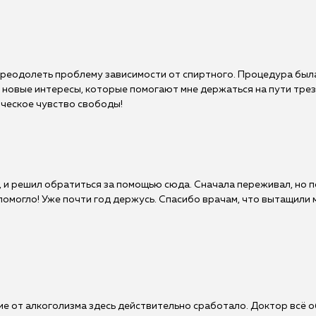
реодолеть проблему зависимости от спиртного. Процедура была
 новые интересы, которые помогают мне держаться на пути трезв
ическое чувство свободы!
, и решил обратиться за помощью сюда. Сначала переживал, но п
омогло! Уже почти год держусь. Спасибо врачам, что вытащили м
ие от алкоголизма здесь действительно сработало. Доктор всё 