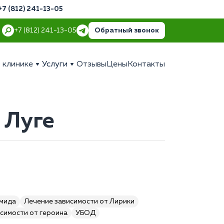
+7 (812) 241-13-05
Обратный звонок
+7 (812) 241-13-05
 клинике
Услуги
Отзывы
Цены
Контакты
 Луге
амида
Лечение зависимости от Лирики
симости от героина
УБОД