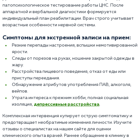
патопсихологическое тестирование работы ЦНС. После
аппаратной и вербальной диагностики формируется
индивидуальный план реабилитации. Врач строго учитывает
возрастные особенности нервной системы.
Симптомы для экстренной записи на прием:
Резкие перепады настроения, вспышки немотивированной
ярости.
Следы от порезов на руках, ношение закрытой одежды в
жару.
Расстройства пищевого поведения, отказ от еды или
приступы переедания.
Обнаружение атрибутов употребления ПАВ, алкоголя,
вейпов.
Утрата интереса к прежним хобби, полная социальная
изоляция,
депрессивные расстройства
.
Комплексная интервенция купирует острую симптоматику и
предотвращает необратимые изменения личности. Изучите
отзывы о специалистах на нашем сайте для оценки
клинического опыта врачей. Раннее обращение в клинику в