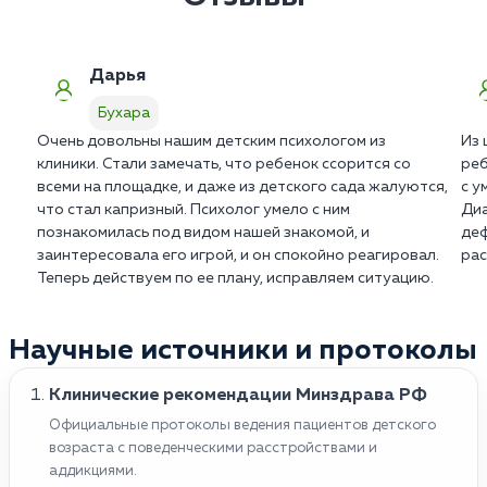
формирования доверия. Мы строго соблюдаем
границы терапевтического альянса.
Дарья
Бухара
Очень довольны нашим детским психологом из
Из 
клиники. Стали замечать, что ребенок ссорится со
реб
всеми на площадке, и даже из детского сада жалуются,
с у
что стал капризный. Психолог умело с ним
Диа
познакомилась под видом нашей знакомой, и
деф
заинтересовала его игрой, и он спокойно реагировал.
рас
Теперь действуем по ее плану, исправляем ситуацию.
Научные источники и протоколы
Клинические рекомендации Минздрава РФ
Официальные протоколы ведения пациентов детского
возраста с поведенческими расстройствами и
аддикциями.