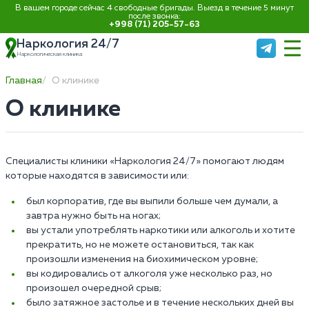
В вашем городе сейчас 4 свободные бригады. Выезд в течение 5 минут
после звонка:
+998 (71) 205-57-63
Наркология 24/7
Наркологическая клиника
Главная
О клинике
О клинике
Специалисты клиники «Наркология 24/7» помогают людям
которые находятся в зависимости или:
был корпоратив, где вы выпили больше чем думали, а
завтра нужно быть на ногах;
вы устали употреблять наркотики или алкоголь и хотите
прекратить, но не можете остановиться, так как
произошли изменения на биохимическом уровне;
вы кодировались от алкоголя уже несколько раз, но
произошел очередной срыв;
было затяжное застолье и в течение нескольких дней вы