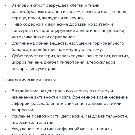
Этиловый спирт разрушает клетки и ткани
разнообразных органов и систем, включая мозг, печень,
сердце, почки, желудок и кишечник;
Пиво содержит химические добавки, красители и
консерванты, провоцирующие аллергические реакции,
интоксикацию или отравление;
Влияние на обмен веществ, нарушение гормонального
баланса, воздействие на иммунную систему;
Дебютирует гастрит, язва желудка, панкреатит, гепатит,
цирроз печени, диабет, гипертония, атеросклероз,
инфаркт, инсульт, рак.
Психологические аспекты:
Воздействие на центральную нервную систему и
изменение активности мозга. Временное возникновение
эйфории, расслабления и снижения тревожности или
депрессии;
Усиление тревожности, депрессии, раздражительности,
агрессии или апатии;
Ухудшение когнитивных функций мозга — память,