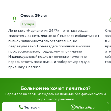
Олеся, 29 лет
Бухара
Лечение в «Наркология 24/7» — это настоящая
Смо
спасательная нить для меня. Я пытался избавиться от
зав
пивной зависимости самостоятельно, но
в «
безрезультатно. Врачи здесь проявили высокий
вра
профессионализм, поддержку и понимание.
атм
Индивидуальный подход к лечению помог мне
сей
пересмотреть свою жизнь и побороть вредную
гор
привычку. Спасибо!
Больной не хочет лечиться?
Берем все на себя! Убеждаем на лечение без физического и
морального давления
Телефон
WhatsApp