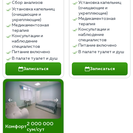
Сбор анализов
Установка капельниц
Лечение пивного алкоголизма в домашних условиях
(очищающие и
Установка капельниц
не заменяет профессиональной медицинской и
укрепляющие)
(очищающие и
психологической помощи, которая необходима для
Медикаментозная
укрепляющие)
терапия
Медикаментозная
эффективного и безопасного лечения.
Консультации и
терапия
наблюдение
Консультации и
специалистов
наблюдение
Питание включено
специалистов
Питание включено
В палате туалет и душ
В палате туалет и душ
Записаться
Записаться
2 000 000
Комфорт
сум/сут