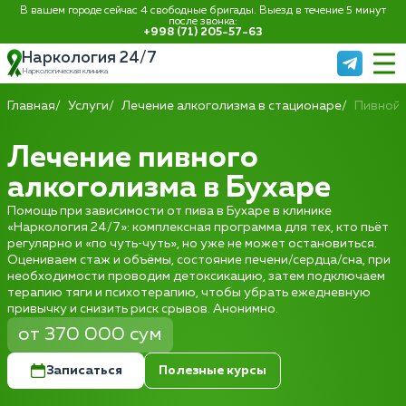
В вашем городе сейчас 4 свободные бригады. Выезд в течение 5 минут
после звонка:
+998 (71) 205-57-63
Наркология 24/7
Наркологическая клиника
Главная
Услуги
Лечение алкоголизма в стационаре
Пивной 
Лечение пивного
алкоголизма в Бухаре
Помощь при зависимости от пива в Бухаре в клинике
«Наркология 24/7»: комплексная программа для тех, кто пьёт
регулярно и «по чуть‑чуть», но уже не может остановиться.
Оцениваем стаж и объёмы, состояние печени/сердца/сна, при
необходимости проводим детоксикацию, затем подключаем
терапию тяги и психотерапию, чтобы убрать ежедневную
привычку и снизить риск срывов. Анонимно.
от 370 000 сум
Записаться
Полезные курсы