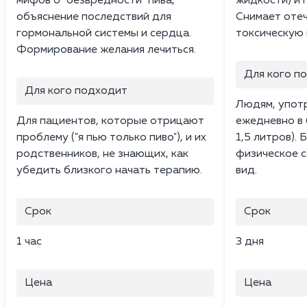
мифов о "безвредности" пива,
жидкости) и 
объяснение последствий для
Снимает отеч
гормональной системы и сердца.
токсическую 
Формирование желания лечиться.
Для кого п
Для кого подходит
Людям, упот
Для пациентов, которые отрицают
ежедневно в 
проблему ("я пью только пиво"), и их
1,5 литров).
родственников, не знающих, как
физическое с
убедить близкого начать терапию.
вид.
Срок
Срок
1 час
3 дня
Цена
Цена