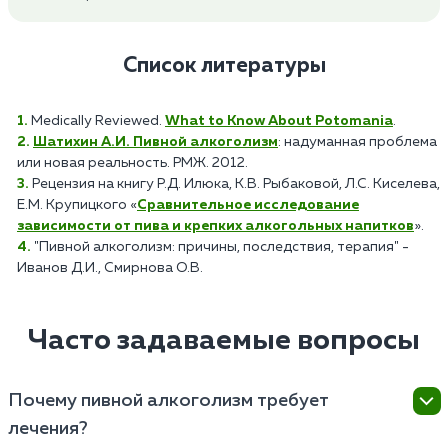
Список литературы
Medically Reviewed.
What to Know About Potomania
.
Шатихин А.И. Пивной алкоголизм
: надуманная проблема
или новая реальность. РМЖ. 2012.
Рецензия на книгу Р.Д. Илюка, К.В. Рыбаковой, Л.С. Киселева,
Е.М. Крупицкого «
Сравнительное исследование
зависимости от пива и крепких алкогольных напитков
».
"Пивной алкоголизм: причины, последствия, терапия" -
Иванов Д.И., Смирнова О.В.
Часто задаваемые вопросы
Почему пивной алкоголизм требует
лечения?