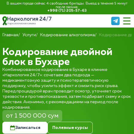
В вашем городе сейчас 4 свободные бригады. Выезд в течение 5 минут
после звонка:
+998 (71) 205-57-63
Наркология 24/7
Наркологическая клиника
Главная
Услуги
Кодирование алкоголизма
Кодирование дв
Кодирование двойной
блок в Бухаре
Комбинированное кодирование в Бухаре в клинике
«Наркология 24/7»: сочетаем два подхода —
медикаментозную защиту и психотерапевтическую
поддержку, чтобы усилить эффект и снизить риск срыва.
Перед процедурой врач проводит осмотр, уточняет срок
трезвости и противопоказания, затем подбирает схему и срок
действия. Анонимно, с рекомендациями на период после
кодирования.
от 1 500 000 сум
Записаться
Полезные курсы