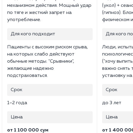
механизмом действия. Мощный удар
(укол) + сеан
по тяге и жесткий запрет на
(гипноз). Бл
употребление.
физическом и
Для кого подходит
Для кого п
Пациенты с высоким риском срыва,
Люди, испыт
на которых слабо действуют
психологичес
обычные методы. "Срывники",
("хочу выпить
желающие надежно
важно снять 
подстраховаться.
установку на
Срок
Срок
1–2 года
до 3 лет
Цена
Цена
от 1 100 000 сум
от 1 400 00