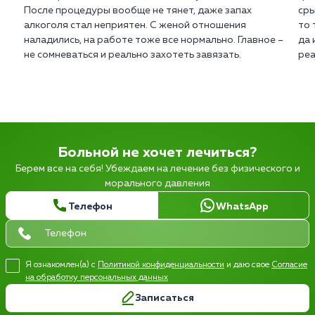
После процедуры вообще не тянет, даже запах
сры
алкоголя стал неприятен. С женой отношения
то 
наладились, на работе тоже все нормально. Главное –
да 
не сомневаться и реально захотеть завязать.
реа
Больной не хочет лечиться?
Берем все на себя! Убеждаем на лечение без физического и
морального давления
Телефон
WhatsApp
Я ознакомлен(а) с
Политикой конфиденциальности
и даю свое
Согласие
на обработку персональных данных
Записаться