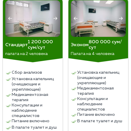
индивидуальных особенностей пациента, его
требуется психологическая поддержка, участие в
мотивации и состояния здоровья.
реабилитационных программ и изменение образа
жизни.
1 200 000
800 000 сум/
Стандарт
Эконом
сум/сут
сут
палата на 2 человека
Палата на 4 человека
Сбор анализов
Установка капельниц
(очищающие и
Установка капельниц
укрепляющие)
(очищающие и
Медикаментозная
укрепляющие)
терапия
Медикаментозная
Консультации и
терапия
наблюдение
Консультации и
специалистов
наблюдение
Питание включено
специалистов
Питание включено
В палате туалет и душ
В палате туалет и душ