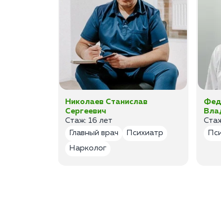
а
Николаев Станислав
Фед
Сергеевич
Вла
Стаж: 16 лет
Стаж
лог
Главный врач
Психиатр
Пс
Нарколог