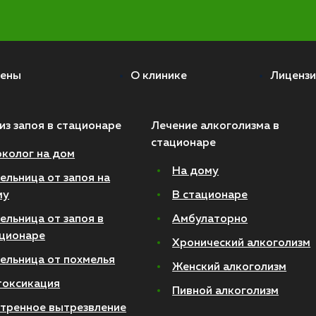
ены
О клинике
Лицензи
из запоя в стационаре
Лечение алкоголизма в
стационаре
колог на дом
На дому
ельница от запоя на
му
В стационаре
ельница от запоя в
Амбулаторно
ционаре
Хронический алкоголизм
ельница от похмелья
Женский алкоголизм
токсикация
Пивной алкоголизм
тренное вытрезвление