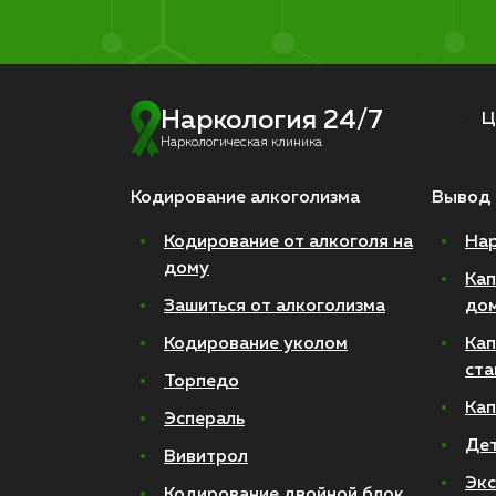
Наркология 24/7
Ц
Наркологическая клиника
Кодирование алкоголизма
Вывод 
Кодирование от алкоголя на
Нар
дому
Кап
Зашиться от алкоголизма
до
Кодирование уколом
Кап
ста
Торпедо
Кап
Эспераль
Де
Вивитрол
Экс
Кодирование двойной блок