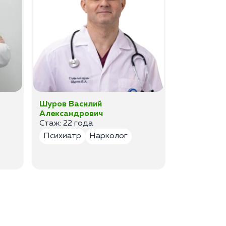
Шуров Василий
Шурова Ек
Александрович
Анатольев
Стаж: 22 года
Стаж:17 ле
Психиатр
Нарколог
Психиатр
Психотер