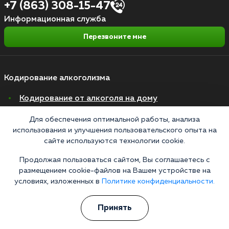
+7 (863) 308-15-47
Информационная служба
Перезвоните мне
Кодирование алкоголизма
Кодирование от алкоголя на дому
Зашиться от алкоголизма
Для обеспечения оптимальной работы, анализа
использования и улучшения пользовательского опыта на
Кодирование уколом
сайте используются технологии cookie.
Торпедо
Продолжая пользоваться сайтом, Вы соглашаетесь с
Эспераль
размещением cookie-файлов на Вашем устройстве на
условиях, изложенных в
Политике конфиденциальности.
Вивитрол
Кодирование двойной блок
Принять
Вывод из запоя в стационаре