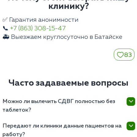
клинику?
✅ Гарантия анонимности
📞
+7 (863) 308-15-47
🚑 Выезжаем круглосуточно в Батайске
83
Часто задаваемые вопросы
Можно ли вылечить СДВГ полностью без
таблеток?
Расстройство имеет нейробиологическую природу,
Передают ли клиники данные пациентов на
связанную с нехваткой дофамина. При выраженных
работу?
симптомах психотерапия без медикаментов дает