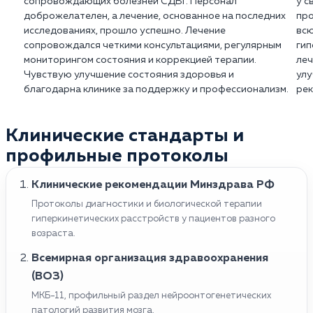
сопровождающих болезней СДВГ. Персонал
у с
доброжелателен, а лечение, основанное на последних
про
исследованиях, прошло успешно. Лечение
всю
сопровождался четкими консультациями, регулярным
гип
мониторингом состояния и коррекцией терапии.
леч
Чувствую улучшение состояния здоровья и
улу
благодарна клинике за поддержку и профессионализм.
рек
Клинические стандарты и
профильные протоколы
Клинические рекомендации Минздрава РФ
Протоколы диагностики и биологической терапии
гиперкинетических расстройств у пациентов разного
возраста.
Всемирная организация здравоохранения
(ВОЗ)
МКБ-11, профильный раздел нейроонтогенетических
патологий развития мозга.