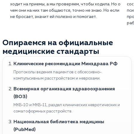
ходит на приемы, а мы проверяем, чтобы ходила. Но о
сос
чем они на них там общаются, точно не знаю. Но если
пси
не бросает, значит ей полезно и помогает.
про
раб
Опираемся на официальные
медицинские стандарты
Клинические рекомендации Минздрава РФ
Протоколы ведения пациентов с обсессивно-
компульсивным расстройством и неврозами.
Всемирная организация здравоохранения
(ВОЗ)
МКБ-10 и МКБ-11, раздел клинических невротических и
соматоформных расстройств.
Национальная библиотека медицины
(PubMed)