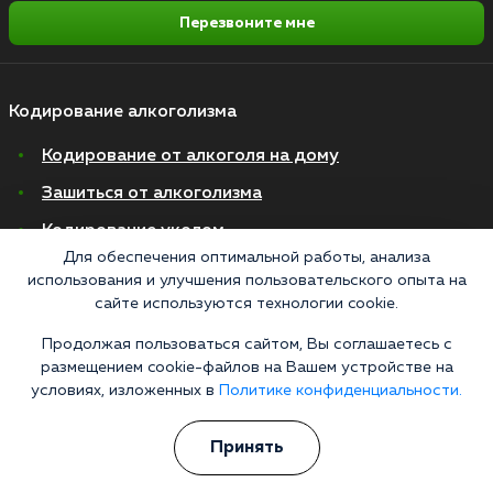
Перезвоните мне
Кодирование алкоголизма
Кодирование от алкоголя на дому
Зашиться от алкоголизма
Кодирование уколом
Для обеспечения оптимальной работы, анализа
Торпедо
использования и улучшения пользовательского опыта на
сайте используются технологии cookie.
Эспераль
Вивитрол
Продолжая пользоваться сайтом, Вы соглашаетесь с
размещением cookie-файлов на Вашем устройстве на
Кодирование двойной блок
условиях, изложенных в
Политике конфиденциальности.
Вывод из запоя в стационаре
Принять
Нарколог на дом