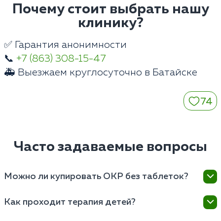
Почему стоит выбрать нашу
клинику?
✅ Гарантия анонимности
📞
+7 (863) 308-15-47
🚑 Выезжаем круглосуточно в Батайске
74
Часто задаваемые вопросы
Можно ли купировать ОКР без таблеток?
При выраженных физиологических изменениях
Как проходит терапия детей?
нейромедиаторного обмена мозга изолированная
психотерапия малоэффективна. Таблетки снижают
Детские психиатры клиники в Батайске используют