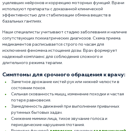
уцелевших нейронов и коррекцию моторных функций. Врачи
используют препараты с доказанной клинической
эффективностью для стабилизации обмена веществ в
базальных ганглиях.
Наши специалисты учитывают стадию заболевания и наличие
сопутствующих психиатрических диагнозов. Схема приема
медикаментов расписывается строго по часам для
исключения феномена истощения дозы. Врач формирует
надежный комплаенс для соблюдения сложного и
длительного режима терапии.
Симптомы для срочного обращения к врачу:
Заметное дрожание кистей рук или нижней челюсти в
состоянии покоя.
Сильная скованность мышц, изменение походки и частая
потеря равновесия.
Замедленность движений при выполнении привычных
рутинных бытовых задач.
Снижение мимики лица, тихое звучание голоса и
периодические нарушения глотания.
Развитие фоновой
депрессии
, слуховых
галлюцинаций