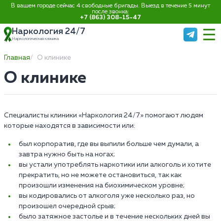
В вашем городе сейчас 4 свободные бригады. Выезд в течение 5 минут
после звонка:
+7 (863) 308-15-47
Наркология 24/7
Наркологическая клиника
Главная
О клинике
О клинике
Специалисты клиники «Наркология 24/7» помогают людям
которые находятся в зависимости или:
был корпоратив, где вы выпили больше чем думали, а
завтра нужно быть на ногах;
вы устали употреблять наркотики или алкоголь и хотите
прекратить, но не можете остановиться, так как
произошли изменения на биохимическом уровне;
вы кодировались от алкоголя уже несколько раз, но
произошел очередной срыв;
было затяжное застолье и в течение нескольких дней вы