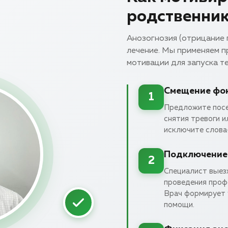
родственник
Анозогнозия (отрицание
лечение. Мы применяем 
мотивации для запуска т
Смещение фок
1
Предложите посе
снятия тревоги 
исключите слова
Подключение 
2
Специалист выез
проведения проф
Врач формирует 
помощи.