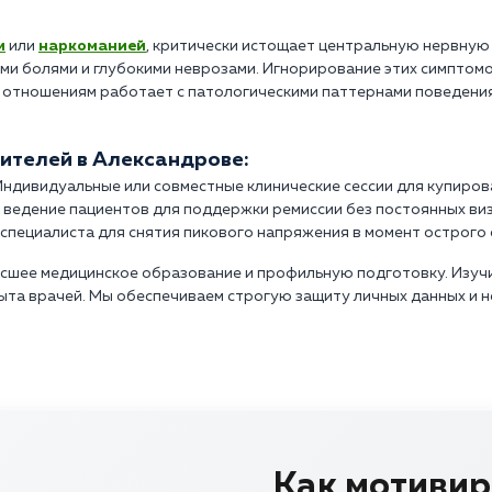
м
или
наркоманией
, критически истощает центральную нервную 
ими болями и глубокими неврозами. Игнорирование этих симптом
 отношениям работает с патологическими паттернами поведения
телей в Александрове:
 Индивидуальные или совместные клинические сессии для купиро
 ведение пациентов для поддержки ремиссии без постоянных виз
специалиста для снятия пикового напряжения в момент острого
сшее медицинское образование и профильную подготовку. Изучи
пыта врачей. Мы обеспечиваем строгую защиту личных данных и
Как мотивир