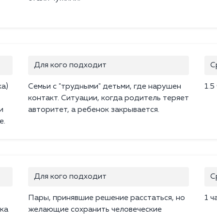
Для кого подходит
С
а)
Семьи с "трудными" детьми, где нарушен
1.5
контакт. Ситуации, когда родитель теряет
и
авторитет, а ребенок закрывается.
е.
Для кого подходит
С
Пары, принявшие решение расстаться, но
1 ч
ка
желающие сохранить человеческие