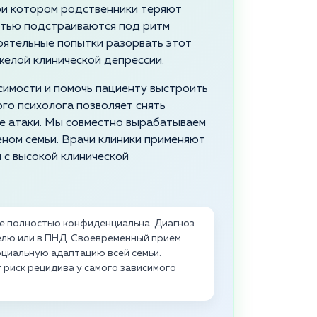
при котором родственники теряют
стью подстраиваются под ритм
оятельные попытки разорвать этот
желой клинической депрессии.
симости и помочь пациенту выстроить
го психолога позволяет снять
ие атаки. Мы совместно вырабатываем
еном семьи. Врачи клиники применяют
 с высокой клинической
ве полностью конфиденциальна. Диагноз
елю или в ПНД. Своевременный прием
оциальную адаптацию всей семьи.
риск рецидива у самого зависимого