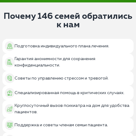
течение 30 минут. Врачи могут оказать помощь на
назначаются лекарственные препараты. Врачи
дому или провести экстренную госпитализацию в
следят за дозировкой, побочными эффектами
Почему 146 семей обратились
комфортабельную частную клинику, но только с
и реакцией на них пациента.
к нам
согласия больного.
Психиатрические больницы предлагают
различные терапевтические интервенции:
психотерапию, групповую терапию, семейные
Подготовка индивидуального плана лечения.
консультации, арт-терапию и другие методы.
Во время пребывания в стационаре пациенты
Гарантия анонимности для сохранения
получают непрерывную медицинскую
конфиденциальности.
поддержку и наблюдение со персонала.
Советы по управлению стрессом и тревогой.
Нередко в стационарных условиях проводятся
программы реабилитации, которые помогают
Специализированная помощь в критических случаях.
пациентам вернуться к нормальной жизни
после выписки.
Круглосуточный вызов психиатра на дом для удобства
пациентов.
Поддержка и советы членам семьи пациента.