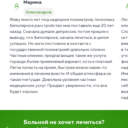
Марина
Александров
Живу много лет под надзором психиатров, поскольку
Леч
биполярное расстройство мне поставили еще 20 лет
кли
назад. Сначала думали депрессия, потом пришли к
Сло
выводу, что биполярное, начала лечиться, в целом
сит
успешно. Но жить постоянно в контакте с
вме
государственной психиатрией довольно сложно.
в т
Частные клиники, предлагающие такие же услуги,
уго
гораздо более приемлемый вариант, хоть и платный.
физ
Легче попасть на прием, быстрее можно какие-то
над
изменения в лечение внести. И общая атмосфера не
Име
такая гнетущая. Довольна уровнем частных
мес
медицинских услуг. Придает уверенности, что все
себ
будет хорошо.
выз
над
Больной не хочет лечиться?