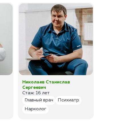
Николаев Станислав
Федоров 
Сергеевич
Владимир
Стаж: 16 лет
Стаж: 14 ле
Главный врач
Психиатр
Психиатр
Нарколог