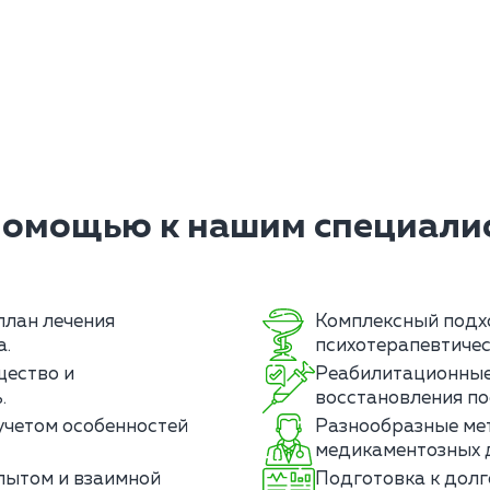
помощью к нашим специалис
лан лечения
Комплексный подх
а.
психотерапевтичес
щество и
Реабилитационные
.
восстановления по
учетом особенностей
Разнообразные ме
медикаментозных д
пытом и взаимной
Подготовка к долг