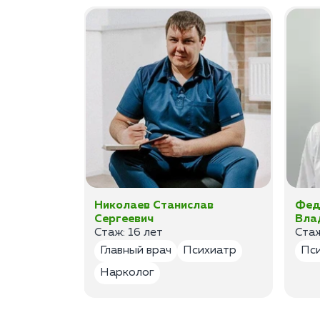
ан
Николаев Станислав
Фед
Сергеевич
Вла
Стаж: 16 лет
Стаж
лог
Главный врач
Психиатр
Пс
Нарколог