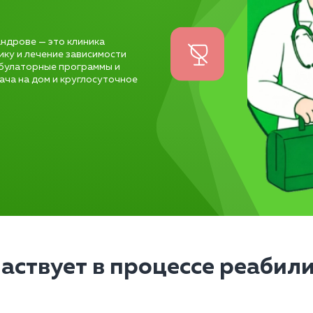
ндрове — это клиника
ику и лечение зависимости
мбулаторные программы и
ача на дом и круглосуточное
частвует в процессе реабил