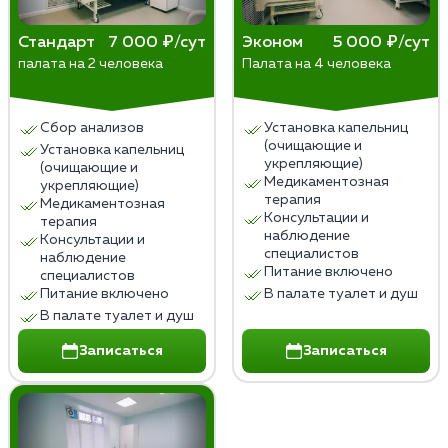
Стандарт
7 000 ₽/сут
Эконом
5 000 ₽/сут
палата на 2 человека
Палата на 4 человека
Сбор анализов
Установка капельниц
(очищающие и
Установка капельниц
укрепляющие)
(очищающие и
Медикаментозная
укрепляющие)
терапия
Медикаментозная
Консультации и
терапия
наблюдение
Консультации и
специалистов
наблюдение
Питание включено
специалистов
Питание включено
В палате туалет и душ
В палате туалет и душ
Записаться
Записаться