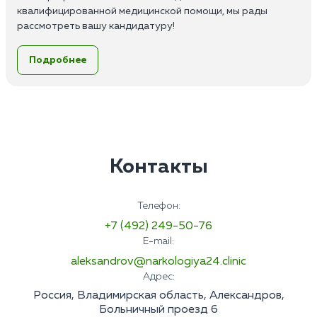
квалифицированной медицинской помощи, мы рады
рассмотреть вашу кандидатуру!
Обязанности:
Подробнее
Выезд на дом, первичное обследование пациентов;
Назначение и ведение лечения;
Консультативная помощь;
Мотивация и сопровождение пациента в стационар;
Заполнение медицинской документации и ведение
истории болезни.
Требования:
Контакты
Высшее или среднее медицинское образование по
специальности;
Опыт работы от 1 до 3 лет;
Телефон:
Наличие сертификата по психиатрии или наркологии;
+7 (492) 249-50-76
Знание основ психиатрии и наркологии, а также
E-mail:
основных методов инструментальной и лабораторной
диагностики;
aleksandrov@narkologiya24.clinic
Умение работать в команде;
Адрес:
Ответственность;
Россия, Владимирская область, Александров,
Пунктуальность и высокая
Больничный проезд 6