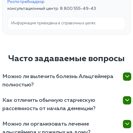
Роспотребнадзор
консультационный центр: 8 800 555-49-43
Информация приведена в справочных целях.
Часто задаваемые вопросы
Можно ли вылечить болезнь Альцгеймера
полностью?
Нет, на сегодняшний день заболевание считается
Как отличить обычную старческую
неизлечимым. Однако современная терапия
рассеянность от начала деменции?
способна значительно замедлить гибель нейронов,
сохранить способность к самообслуживанию и
Здоровый пожилой человек может забыть имя
улучшить качество жизни пациента на длительный
Можно ли организовать лечение
актера или куда положил очки, но вспомнит об этом
срок.
альцгеймера у пожилых на дому?
позже. При болезни Альцгеймера человек забывает