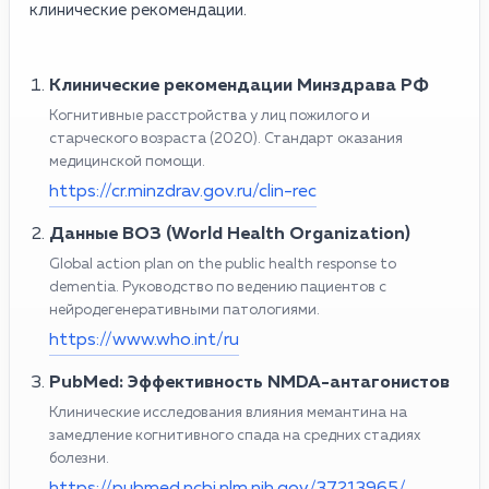
клинические рекомендации.
Клинические рекомендации Минздрава РФ
Когнитивные расстройства у лиц пожилого и
старческого возраста (2020). Стандарт оказания
медицинской помощи.
https://cr.minzdrav.gov.ru/clin-rec
Данные ВОЗ (World Health Organization)
Global action plan on the public health response to
dementia. Руководство по ведению пациентов с
нейродегенеративными патологиями.
https://www.who.int/ru
PubMed: Эффективность NMDA-антагонистов
Клинические исследования влияния мемантина на
замедление когнитивного спада на средних стадиях
болезни.
https://pubmed.ncbi.nlm.nih.gov/37213965/