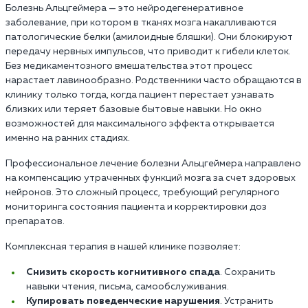
Болезнь Альцгеймера — это нейродегенеративное
заболевание, при котором в тканях мозга накапливаются
патологические белки (амилоидные бляшки). Они блокируют
передачу нервных импульсов, что приводит к гибели клеток.
Без медикаментозного вмешательства этот процесс
нарастает лавинообразно. Родственники часто обращаются в
клинику только тогда, когда пациент перестает узнавать
близких или теряет базовые бытовые навыки. Но окно
возможностей для максимального эффекта открывается
именно на ранних стадиях.
Профессиональное лечение болезни Альцгеймера направлено
на компенсацию утраченных функций мозга за счет здоровых
нейронов. Это сложный процесс, требующий регулярного
мониторинга состояния пациента и корректировки доз
препаратов.
Комплексная терапия в нашей клинике позволяет:
Снизить скорость когнитивного спада
. Сохранить
навыки чтения, письма, самообслуживания.
Купировать поведенческие нарушения
. Устранить