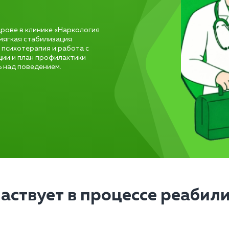
рове в клинике «Наркология
 мягкая стабилизация
 психотерапия и работа с
ции и план профилактики
ь над поведением.
частвует в процессе реабил