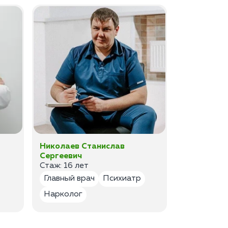
Николаев Станислав
Федоров 
Сергеевич
Владимир
Стаж: 16 лет
Стаж: 14 ле
Главный врач
Психиатр
Психиатр
Нарколог