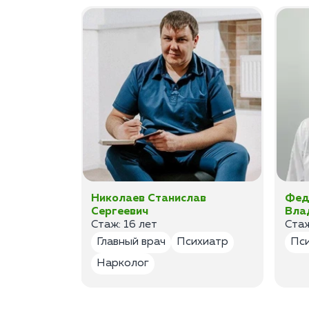
ан
Николаев Станислав
Фед
Сергеевич
Вла
Стаж: 16 лет
Стаж
лог
Главный врач
Психиатр
Пс
Нарколог