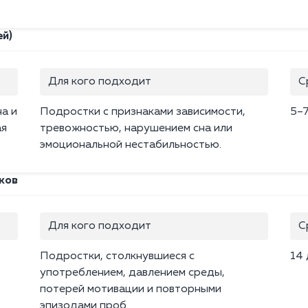
ей)
Для кого подходит
С
а и
Подростки с признаками зависимости,
5–
ая
тревожностью, нарушением сна или
эмоциональной нестабильностью.
ков
Для кого подходит
С
Подростки, столкнувшиеся с
14
употреблением, давлением среды,
потерей мотивации и повторными
эпизодами проб.