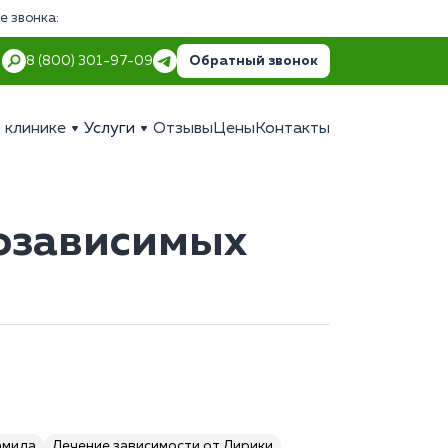
е звонка:
Обратный звонок
8 (800) 301-97-09
 клинике
Услуги
Отзывы
Цены
Контакты
озависимых
амида
Лечение зависимости от Лирики