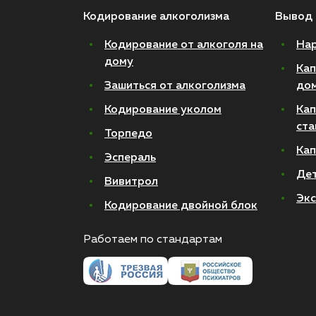
Кодирование алкоголизма
Вывод 
Кодирование от алкоголя на
Нар
дому
Кап
Зашиться от алкоголизма
до
Кодирование уколом
Кап
ста
Торпедо
Кап
Эспераль
Де
Вивитрол
Экс
Кодирование двойной блок
Работаем по стандартам