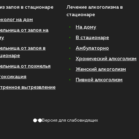
из запоя в стационаре
Лечение алкоголизма в
стационаре
колог на дом
На дому
ельница от запоя на
му
В стационаре
ельница от запоя в
Амбулаторно
ционаре
Хронический алкоголизм
ельница от похмелья
Женский алкоголизм
токсикация
Пивной алкоголизм
тренное вытрезвление
Версия для слабовидящих