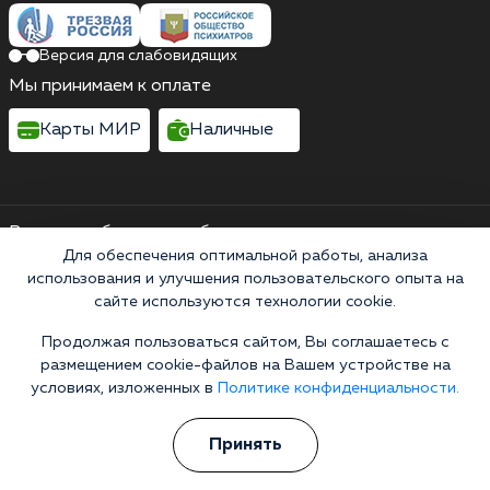
Версия для слабовидящих
Мы принимаем к оплате
Карты МИР
Наличные
Выездные бригады работают круглосуточно
Россия, Чувашская Республика, Алатырь,
Для обеспечения оптимальной работы, анализа
использования и улучшения пользовательского опыта на
Московская улица, 167
сайте используются технологии cookie.
Выездные бригады работают круглосуточно
Продолжая пользоваться сайтом, Вы соглашаетесь с
Горячая линия 24/7
размещением cookie-файлов на Вашем устройстве на
8 (800) 301-97-09
условиях, изложенных в
Политике конфиденциальности.
Информационная служба
Перезвоните мне
Принять