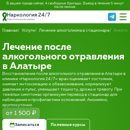
В вашем городе сейчас 4 свободные бригады. Выезд в течение 5 минут
после звонка:
Наркология 24/7
Наркологическая клиника
Главная
Услуги
Лечение алкоголизма в стационаре
Алкогол
Лечение после
алкогольного отравления
в Алатыре
Восстановление после алкогольного отравления в Алатыре в
клинике «Наркология 24/7»: врач оценивает состояние,
снимает интоксикацию и обезвоживание, нормализует
давление и пульс, уменьшает тошноту, дрожь и тревогу. При
тяжёлых симптомах организуем перевод в стационар для
наблюдения и профилактики осложнений. Анонимно,
круглосуточно.
от 1 500 ₽
Записаться
Полезные курсы