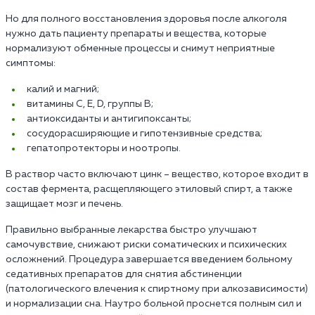
Но для полного восстановления здоровья после алкоголя
нужно дать пациенту препараты и вещества, которые
нормализуют обменные процессы и снимут неприятные
симптомы:
калий и магний;
витамины С, Е, D, группы В;
антиоксиданты и антигипоксанты;
сосудорасширяющие и гипотензивные средства;
гепатопротекторы и ноотропы.
В раствор часто включают цинк – вещество, которое входит в
состав фермента, расщепляющего этиловый спирт, а также
защищает мозг и печень.
Правильно выбранные лекарства быстро улучшают
самочувствие, снижают риски соматических и психических
осложнений. Процедура завершается введением больному
седативных препаратов для снятия абстиненции
(патологического влечения к спиртному при алкозависимости)
и нормализации сна. Наутро больной проснется полным сил и