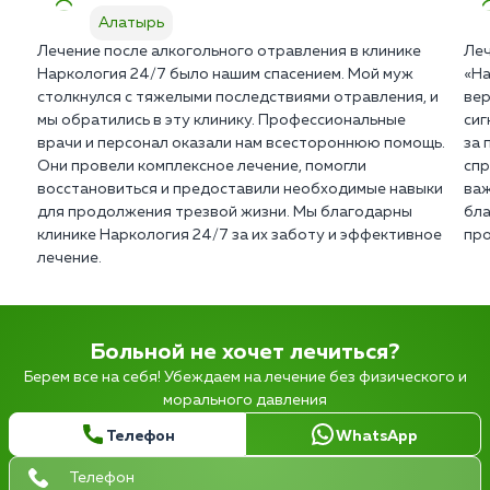
Алатырь
Лечение после алкогольного отравления в клинике
Леч
Наркология 24/7 было нашим спасением. Мой муж
«На
столкнулся с тяжелыми последствиями отравления, и
вер
мы обратились в эту клинику. Профессиональные
сиг
врачи и персонал оказали нам всестороннюю помощь.
за 
Они провели комплексное лечение, помогли
спр
восстановиться и предоставили необходимые навыки
важ
для продолжения трезвой жизни. Мы благодарны
бла
клинике Наркология 24/7 за их заботу и эффективное
про
лечение.
Больной не хочет лечиться?
Берем все на себя! Убеждаем на лечение без физического и
морального давления
Телефон
WhatsApp