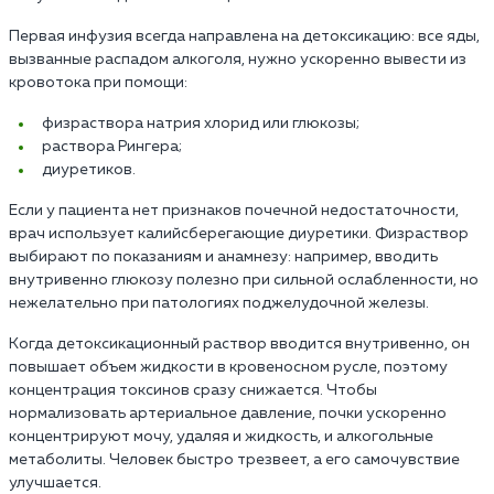
Первая инфузия всегда направлена на детоксикацию: все яды,
вызванные распадом алкоголя, нужно ускоренно вывести из
кровотока при помощи:
физраствора натрия хлорид или глюкозы;
раствора Рингера;
диуретиков.
Если у пациента нет признаков почечной недостаточности,
врач использует калийсберегающие диуретики. Физраствор
выбирают по показаниям и анамнезу: например, вводить
внутривенно глюкозу полезно при сильной ослабленности, но
нежелательно при патологиях поджелудочной железы.
Когда детоксикационный раствор вводится внутривенно, он
повышает объем жидкости в кровеносном русле, поэтому
концентрация токсинов сразу снижается. Чтобы
нормализовать артериальное давление, почки ускоренно
концентрируют мочу, удаляя и жидкость, и алкогольные
метаболиты. Человек быстро трезвеет, а его самочувствие
улучшается.