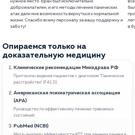
нужное место. Врач был исключительно
все
доброжелателен, и его методы лечения панических
был
Важно помнить, что лечение панических атак
атак дали мне возможность вернуться к нормальной
про
должно быть назначено и контролироваться
жизни. Спасибо всему персоналу за вашу поддержку и
лег
врачом.
заботу!
в б
Опираемся только на
доказательную медицину
Клинические рекомендации Минздрава РФ
Протоколы ведения пациентов с диагнозом "Паническое
расстройство" (F41.0).
Американская психиатрическая ассоциация
(APA)
Руководство по эффективному лечению тревожных
состояний.
PubMed (NCBI)
Мета-анализы эффективности КПТ при лечении паники в