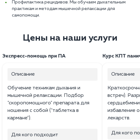
Профилактика рецидивов. Мы обучаем дыхательным
практикам и методам мышечной релаксации для
самопомощи.
Цены на наши услуги
Экспресс-помощь при ПА
Курс КПТ пани
Описание
Описание
Обучение техникам дыхания и
Краткосрочна
мышечной релаксации. Подбор
встреч). Раз
"скоропомощного" препарата для
сердцебиение
ношения с собой ("таблетка в
избавление о
кармане").
лекарств.
Для кого п
Для кого подходит