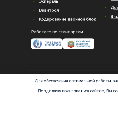
Эспераль
Де
Вивитрол
Экс
Кодирование двойной блок
Работаем по стандартам
© 2026 Все права защищены
Для обеспечения оптимальной работы, ана
Продолжая пользоваться сайтом, Вы сог
Медицинские услуги оказываются ООО "М-Трезвость",
«Напоминаем, что сайт https://narkologiya24.clinic прот
аналогов карается в соответствии с законом 228.1
консультацию врача. Постановка диагноза и выбор 
информационными и не относятся к медицинским услугам. 