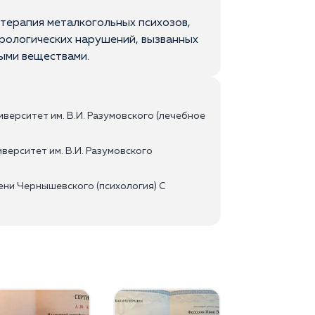
терапия металкогольных психозов,
врологических нарушений, вызванных
ыми веществами.
верситет им. В.И. Разумовского (лечебное
верситет им. В.И. Разумовского
ни Чернышевского (психология) С