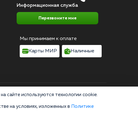
Информационная служба
Перезвоните мне
Мы принимаем к оплате
Карты МИР
Наличные
Согласие на обработку персональных данных
на сайте используются технологии cookie.
тве на условиях, изложенных в
Политике
область, г. Москва, улица 8 Марта, 1с12, подъезд 1
зводство, пропаганда и сбыт наркотических средств или их
не являются публичной офертой и не заменяют очную
онсультации по телефону и в мессенджерах являются
а сайте, вы соглашаетесь на использование cookies. 18+»