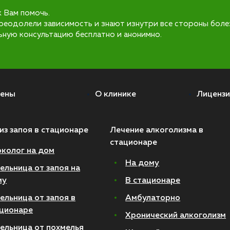
к Вам помочь.
реодолели зависимость и знают изнутри все стороны боле
ьную консультацию бесплатно и анонимно.
ены
О клинике
Лицензи
из запоя в стационаре
Лечение алкоголизма в
стационаре
колог на дом
На дому
ельница от запоя на
му
В стационаре
ельница от запоя в
Амбулаторно
ционаре
Хронический алкоголизм
ельница от похмелья