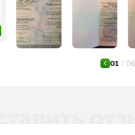
01
/ 0
ставить отз