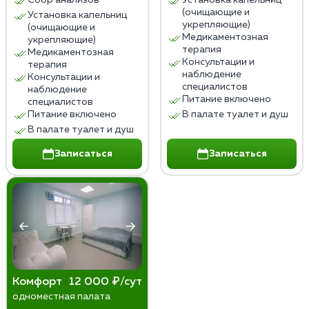
Сбор анализов
Установка капельниц
(очищающие и
Установка капельниц
укрепляющие)
(очищающие и
Медикаментозная
укрепляющие)
терапия
Медикаментозная
Консультации и
терапия
наблюдение
Консультации и
специалистов
наблюдение
Питание включено
специалистов
Питание включено
В палате туалет и душ
В палате туалет и душ
Записаться
Записаться
Комфорт
12 000 ₽/сут
одноместная палата