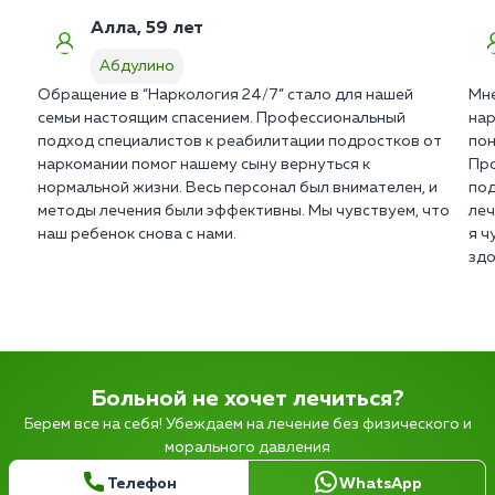
Алла, 59 лет
Абдулино
Обращение в “Наркология 24/7” стало для нашей
Мне
семьи настоящим спасением. Профессиональный
нар
подход специалистов к реабилитации подростков от
пон
наркомании помог нашему сыну вернуться к
Про
нормальной жизни. Весь персонал был внимателен, и
под
методы лечения были эффективны. Мы чувствуем, что
леч
наш ребенок снова с нами.
я ч
здо
Больной не хочет лечиться?
Берем все на себя! Убеждаем на лечение без физического и
морального давления
Телефон
WhatsApp