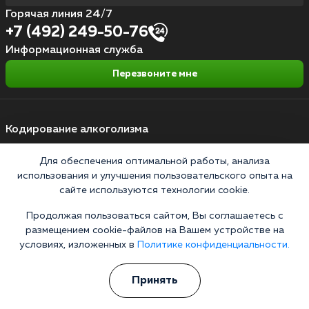
Горячая линия 24/7
+7 (492) 249-50-76
Информационная служба
Перезвоните мне
Кодирование алкоголизма
Кодирование от алкоголя на дому
Для обеспечения оптимальной работы, анализа
использования и улучшения пользовательского опыта на
Зашиться от алкоголизма
сайте используются технологии cookie.
Кодирование уколом
Продолжая пользоваться сайтом, Вы соглашаетесь с
Торпедо
размещением cookie-файлов на Вашем устройстве на
условиях, изложенных в
Политике конфиденциальности.
Эспераль
Вивитрол
Принять
Кодирование двойной блок