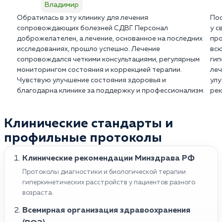
Владимир
Обратилась в эту клинику для лечения
Пос
сопровождающих болезней СДВГ. Персонал
у с
доброжелателен, а лечение, основанное на последних
про
исследованиях, прошло успешно. Лечение
всю
сопровождался четкими консультациями, регулярным
гип
мониторингом состояния и коррекцией терапии.
леч
Чувствую улучшение состояния здоровья и
улу
благодарна клинике за поддержку и профессионализм.
рек
Клинические стандарты и
профильные протоколы
Клинические рекомендации Минздрава РФ
Протоколы диагностики и биологической терапии
гиперкинетических расстройств у пациентов разного
возраста.
Всемирная организация здравоохранения