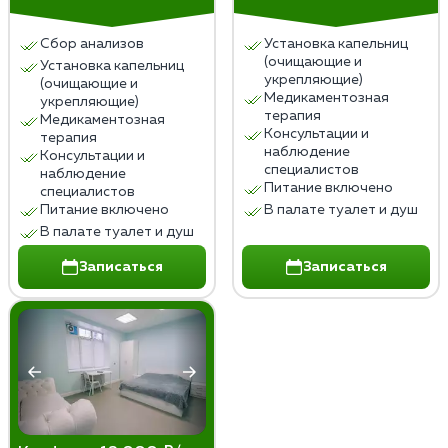
пива, которые требуют медицинского
вмешательства или госпитализации.
Сбор анализов
Установка капельниц
(очищающие и
Установка капельниц
Лечение пивного алкоголизма в домашних условиях
укрепляющие)
(очищающие и
не заменяет профессиональной медицинской и
Медикаментозная
укрепляющие)
терапия
психологической помощи, которая необходима для
Медикаментозная
Консультации и
терапия
эффективного и безопасного лечения.
наблюдение
Консультации и
специалистов
наблюдение
Питание включено
специалистов
Питание включено
В палате туалет и душ
В палате туалет и душ
Записаться
Записаться