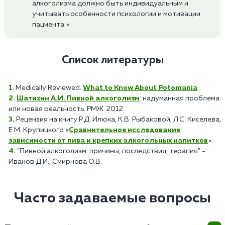
алкоголизма должно быть индивидуальным и
учитывать особенности психологии и мотивации
пациента.»
Список литературы
Medically Reviewed.
What to Know About Potomania
.
Шатихин А.И. Пивной алкоголизм
: надуманная проблема
или новая реальность. РМЖ. 2012.
Рецензия на книгу Р.Д. Илюка, К.В. Рыбаковой, Л.С. Киселева,
Е.М. Крупицкого «
Сравнительное исследование
зависимости от пива и крепких алкогольных напитков
».
"Пивной алкоголизм: причины, последствия, терапия" -
Иванов Д.И., Смирнова О.В.
Часто задаваемые вопросы