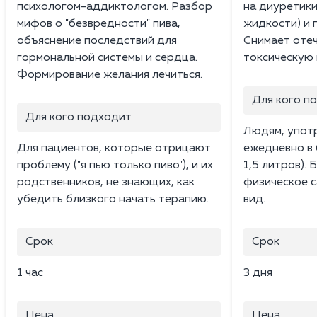
психологом-аддиктологом. Разбор
на диуретики
мифов о "безвредности" пива,
жидкости) и 
объяснение последствий для
Снимает отеч
гормональной системы и сердца.
токсическую 
Формирование желания лечиться.
Для кого п
Для кого подходит
Людям, упот
Для пациентов, которые отрицают
ежедневно в 
проблему ("я пью только пиво"), и их
1,5 литров).
родственников, не знающих, как
физическое с
убедить близкого начать терапию.
вид.
Срок
Срок
1 час
3 дня
Цена
Цена