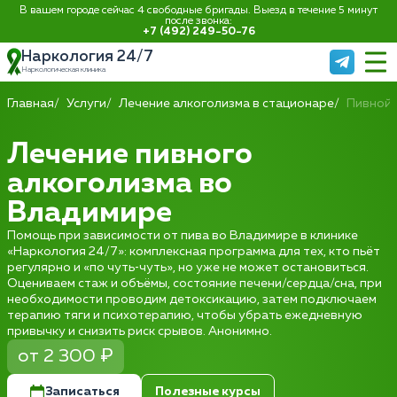
В вашем городе сейчас 4 свободные бригады. Выезд в течение 5 минут
после звонка:
+7 (492) 249-50-76
Наркология 24/7
Наркологическая клиника
Главная
Услуги
Лечение алкоголизма в стационаре
Пивной 
Лечение пивного
алкоголизма во
Владимире
Помощь при зависимости от пива во Владимире в клинике
«Наркология 24/7»: комплексная программа для тех, кто пьёт
регулярно и «по чуть‑чуть», но уже не может остановиться.
Оцениваем стаж и объёмы, состояние печени/сердца/сна, при
необходимости проводим детоксикацию, затем подключаем
терапию тяги и психотерапию, чтобы убрать ежедневную
привычку и снизить риск срывов. Анонимно.
от 2 300 ₽
Записаться
Полезные курсы