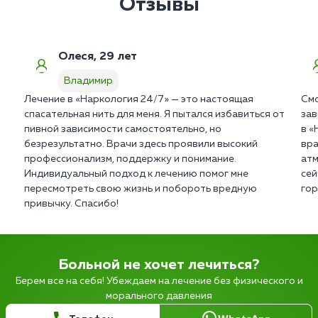
Отзывы
Олеся, 29 лет
Владимир
Лечение в «Наркология 24/7» — это настоящая
Смо
спасательная нить для меня. Я пытался избавиться от
зав
пивной зависимости самостоятельно, но
в «
безрезультатно. Врачи здесь проявили высокий
вра
профессионализм, поддержку и понимание.
атм
Индивидуальный подход к лечению помог мне
сей
пересмотреть свою жизнь и побороть вредную
гор
привычку. Спасибо!
Больной не хочет лечиться?
Берем все на себя! Убеждаем на лечение без физического и
морального давления