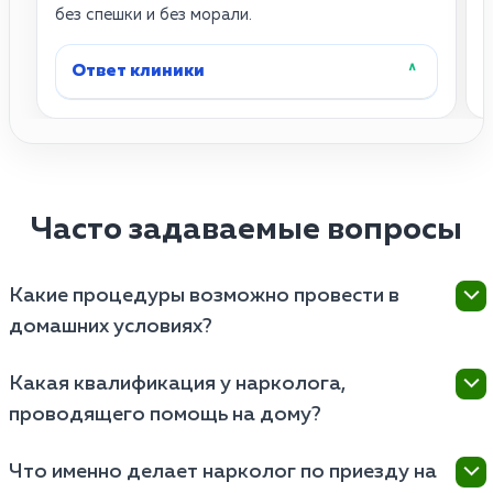
без спешки и без морали.
у
Ответ клиники
˄
Часто задаваемые вопросы
Какие процедуры возможно провести в
домашних условиях?
В домашних условиях можно провести ряд
Какая квалификация у нарколога,
процедур, таких как первичная консультация,
проводящего помощь на дому?
оценка состояния пациента, выдача рекомендаций,
планирование программы восстановления и
Квалификация врача, проводящего курс на дому,
оказание психологической поддержки. Однако
Что именно делает нарколог по приезду на
должна соответствовать медицинским стандартам