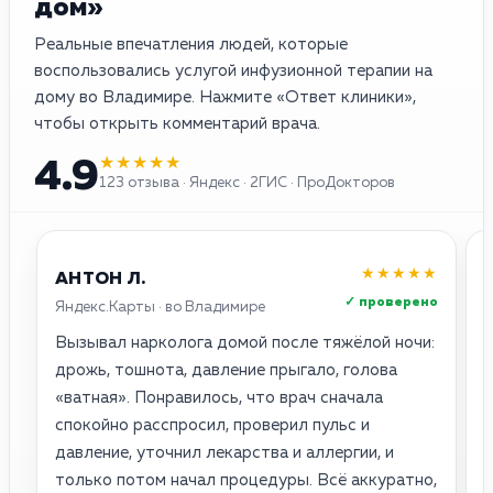
дом»
Реальные впечатления людей, которые
воспользовались услугой инфузионной терапии на
дому во Владимире. Нажмите «Ответ клиники»,
чтобы открыть комментарий врача.
★★★★★
4.9
123 отзыва · Яндекс · 2ГИС · ПроДокторов
★★★★★
АНТОН Л.
✓ проверено
Яндекс.Карты · во Владимире
2
Вызывал нарколога домой после тяжёлой ночи:
О
дрожь, тошнота, давление прыгало, голова
о
«ватная». Понравилось, что врач сначала
с
спокойно расспросил, проверил пульс и
п
давление, уточнил лекарства и аллергии, и
н
только потом начал процедуры. Всё аккуратно,
с