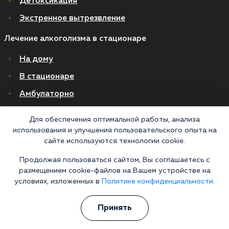
Детоксикация
Экстренное вытрезвление
Лечение алкоголизма в стационаре
На дому
В стационаре
Амбулаторно
Хронический алкоголизм
Для обеспечения оптимальной работы, анализа
Женский алкоголизм
использования и улучшения пользовательского опыта на
сайте используются технологии cookie.
Пивной алкоголизм
Продолжая пользоваться сайтом, Вы соглашаетесь с
размещением cookie-файлов на Вашем устройстве на
© 2026 Все права защищены
Политика конфиденциальности
условиях, изложенных в
Политике конфиденциальности.
Согласие на обработку персональных данных
Принять
Медицинские услуги оказываются ООО "М-Трезвость", по лицензии
ЛО-50-01-012801 от 27.08.2021 по адресу: 127083, Московская область, г.