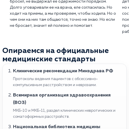
бросил, не выдержал ее одержимости порядком.
дет
Долго уговаривали ее на врача, еле согласилась. Но
но 
ходит на приемы, а мы проверяем, чтобы ходила. Но о
сос
чем они на них там общаются, точно не знаю. Но если
пси
не бросает, значит ей полезно и помогает.
про
раб
Опираемся на официальные
медицинские стандарты
Клинические рекомендации Минздрава РФ
Протоколы ведения пациентов с обсессивно-
компульсивным расстройством и неврозами.
Всемирная организация здравоохранения
(ВОЗ)
МКБ-10 и МКБ-11, раздел клинических невротических и
соматоформных расстройств.
Национальная библиотека медицины