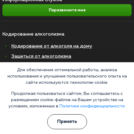
Перезвоните мне
Кодирование алкоголизма
Кодирование от алкоголя на дому
Зашиться от алкоголизма
Кодирование уколом
Для обеспечения оптимальной работы, анализа
использования и улучшения пользовательского опыта на
Торпедо
сайте используются технологии cookie.
Эспераль
Продолжая пользоваться сайтом, Вы соглашаетесь с
Вивитрол
размещением cookie-файлов на Вашем устройстве на
условиях, изложенных в
Политике конфиденциальности.
Кодирование двойной блок
Вывод из запоя в стационаре
Принять
Нарколог на дом