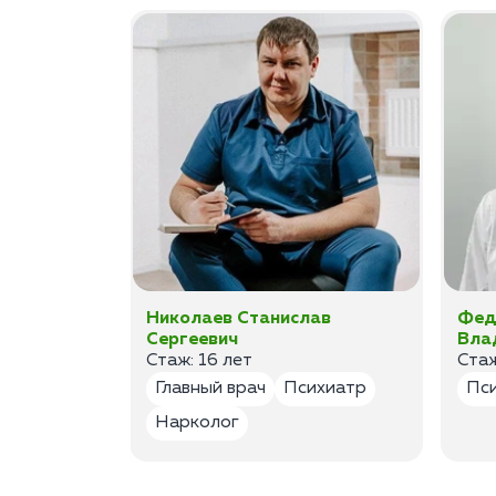
ан
Николаев Станислав
Фед
Сергеевич
Вла
Стаж: 16 лет
Стаж
лог
Главный врач
Психиатр
Пс
Нарколог