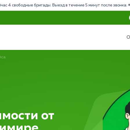
час 4 свободные бригады. Выезд в течение 5 минут после звонка:
О
йса
мости от
димире