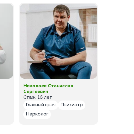
Николаев Станислав
Федоров 
Сергеевич
Владимир
Стаж: 16 лет
Стаж: 14 ле
Главный врач
Психиатр
Психиатр
Нарколог