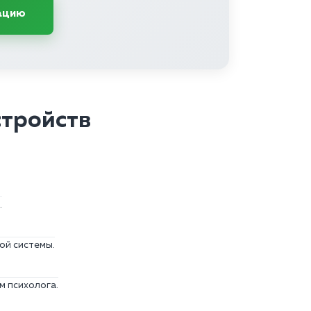
ацию
стройств
.
ой системы.
м психолога.