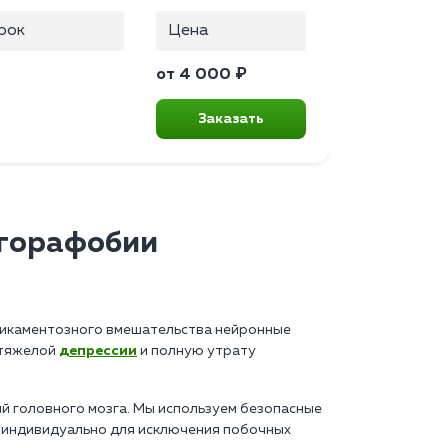
рок
Цена
от 4 000 ₽
Заказать
агорафобии
едикаментозного вмешательства нейронные
 тяжелой
депрессии
и полную утрату
 головного мозга. Мы используем безопасные
 индивидуально для исключения побочных