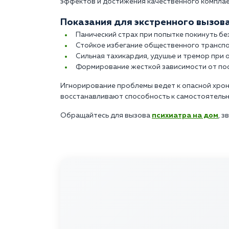
эффектов и достижения качественного комплае
Показания для экстренного вызова
Панический страх при попытке покинуть б
Стойкое избегание общественного транспо
Сильная тахикардия, удушье и тремор при о
Формирование жесткой зависимости от по
Игнорирование проблемы ведет к опасной хрон
восстанавливают способность к самостоятель
Обращайтесь для вызова
психиатра на дом
, з