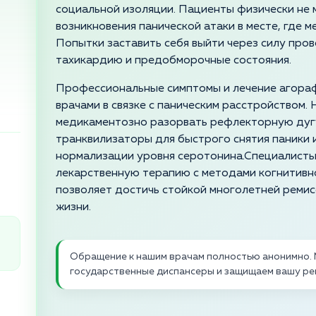
социальной изоляции. Пациенты физически не м
возникновения панической атаки в месте, где 
Попытки заставить себя выйти через силу про
тахикардию и предобморочные состояния.
Профессиональные симптомы и лечение агора
врачами в связке с паническим расстройством.
медикаментозно разорвать рефлекторную дугу
транквилизаторы для быстрого снятия паники
нормализации уровня серотонина.Специалисты
лекарственную терапию с методами когнитивн
позволяет достичь стойкой многолетней ремисс
жизни.
Обращение к нашим врачам полностью анонимно. 
государственные диспансеры и защищаем вашу ре