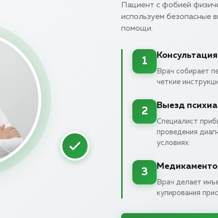
Пациент с фобией физиче
используем безопасные 
помощи.
Консультация
1
Врач собирает п
четкие инструкци
Выезд психиа
2
Специалист приб
проведения диаг
условиях.
Медикаменто
3
Врач делает инъ
купирования прис