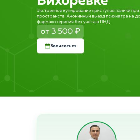
Вихоревке
Экстренное купирование приступов паники при
пространств. Анонимный выезд психиатра на до
фармакотерапия без учета в ПНД.
от 3 500 ₽
Записаться