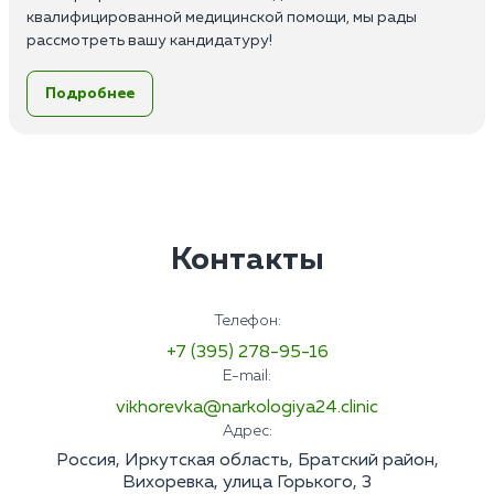
квалифицированной медицинской помощи, мы рады
рассмотреть вашу кандидатуру!
Обязанности:
Подробнее
Выезд на дом, первичное обследование пациентов;
Назначение и ведение лечения;
Консультативная помощь;
Мотивация и сопровождение пациента в стационар;
Заполнение медицинской документации и ведение
истории болезни.
Требования:
Контакты
Высшее или среднее медицинское образование по
специальности;
Опыт работы от 1 до 3 лет;
Телефон:
Наличие сертификата по психиатрии или наркологии;
+7 (395) 278-95-16
Знание основ психиатрии и наркологии, а также
E-mail:
основных методов инструментальной и лабораторной
диагностики;
vikhorevka@narkologiya24.clinic
Умение работать в команде;
Адрес:
Ответственность;
Россия, Иркутская область, Братский район,
Пунктуальность и высокая
Вихоревка, улица Горького, 3