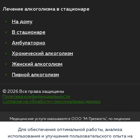
Лечение алкоголизма в стационаре
На дому
В стационаре
Амбулаторно
Хронический алкоголизм
Женский алкоголизм
Пивной алкоголизм
© 2026 Все права защищены
Политика конфиденциальности
Согласие на обработку персональных данных
Медицинские услуги оказываются ООО "М-Трезвость", по лицензии
ЛО-50-01-012801 от 27.08.2021 по адресу: 127083, Московская область, г.
Москва, улица 8 Марта, 1с12, подъезд 1
Для обеспечения оптимальной работы, анализа
использования и улучшения пользовательского опыта на
«Напоминаем, что сайт https://narkologiya24.clinic против распространения,